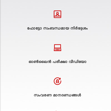
ഫോട്ടോ സംബന്ധമായ നിർദ്ദേശം
ഓൺലൈൻ പരീക്ഷാ വീഡിയോ
സംവരണ മാനദണ്ഡങ്ങൾ