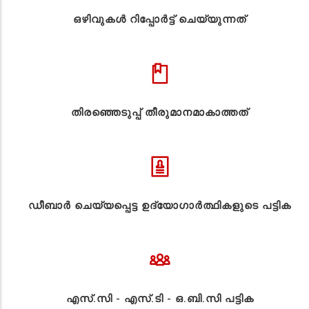
ഒഴിവുകൾ റിപ്പോർട്ട് ചെയ്യുന്നത്
തിരഞ്ഞെടുപ്പ് തീരുമാനമാകാത്തത്
ഡീബാർ ചെയ്യപ്പെട്ട ഉദ്യോഗാർത്ഥികളുടെ പട്ടിക
എസ്.സി - എസ്.ടി - ഒ.ബി.സി പട്ടിക