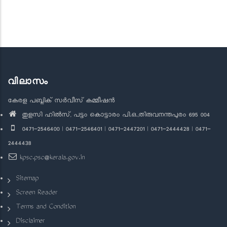
വിലാസം
കേരള പബ്ലിക് സർവീസ് കമ്മീഷൻ
തുളസി ഹിൽസ്, പട്ടം കൊട്ടാരം പി.ഒ.,തിരുവനന്തപുരം 695 004
0471-2546400 | 0471-2546401 | 0471-2447201 | 0471-2444428 | 0471-
2444438
kpsc.psc@kerala.gov.in
Sitemap
Screen Reader
Terms and Condition
Disclaimer