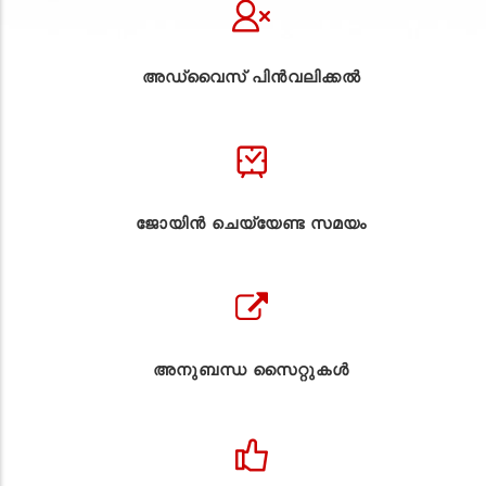
അഡ്വൈസ് പിൻവലിക്കൽ
ജോയിൻ ചെയ്യേണ്ട സമയം
അനുബന്ധ സൈറ്റുകള്‍