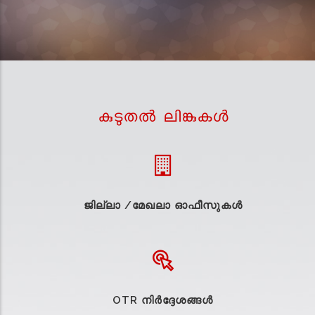
കുടുതല്‍ ലിങ്കുകള്‍
ജില്ലാ /മേഖലാ ഓഫീസുകള്‍
OTR നിർദ്ദേശങ്ങൾ