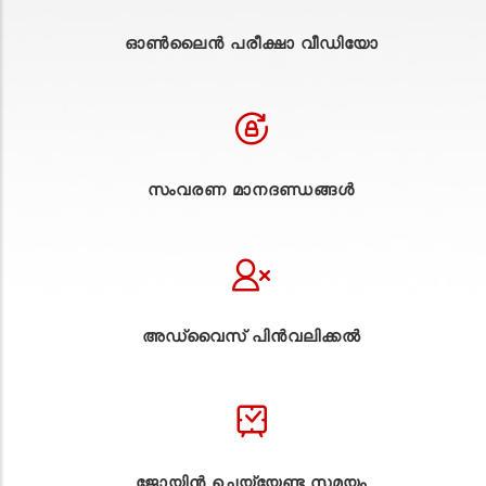
ഓൺലൈൻ പരീക്ഷാ വീഡിയോ
സംവരണ മാനദണ്ഡങ്ങൾ
അഡ്വൈസ് പിൻവലിക്കൽ
ജോയിൻ ചെയ്യേണ്ട സമയം