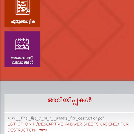
അറിയിപ്പുകള്‍
2023__final_list_o_m_r__sheets_for_destruction.pdf
D
LIST OF O.M.R./DESCRIPTIVE ANSWER SHEETS ORDERED FOR
p
DESTRUCTION- 2023