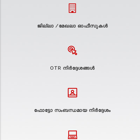
ജില്ലാ /മേഖലാ ഓഫീസുകള്‍
OTR നിർദ്ദേശങ്ങൾ
ഫോട്ടോ സംബന്ധമായ നിർദ്ദേശം