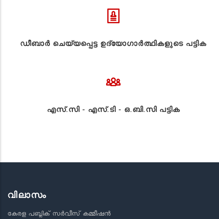
ഡീബാർ ചെയ്യപ്പെട്ട ഉദ്യോഗാർത്ഥികളുടെ പട്ടിക
എസ്.സി - എസ്.ടി - ഒ.ബി.സി പട്ടിക
വിലാസം
കേരള പബ്ലിക് സർവീസ് കമ്മീഷൻ