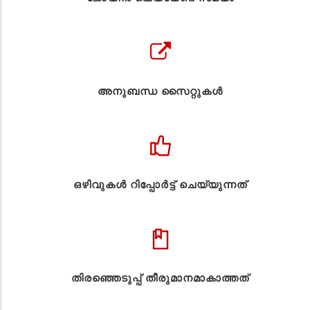
അനുബന്ധ സൈറ്റുകള്‍
ഒഴിവുകൾ റിപ്പോർട്ട് ചെയ്യുന്നത്
തിരഞ്ഞെടുപ്പ് തീരുമാനമാകാത്തത്