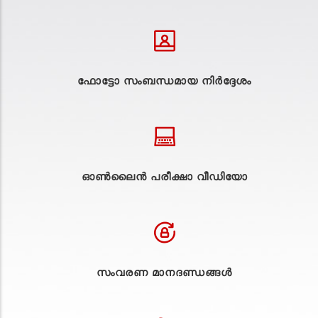
ഫോട്ടോ സംബന്ധമായ നിർദ്ദേശം
ഓൺലൈൻ പരീക്ഷാ വീഡിയോ
സംവരണ മാനദണ്ഡങ്ങൾ