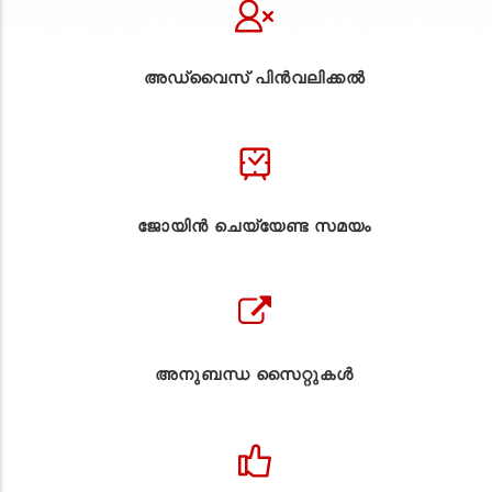
അഡ്വൈസ് പിൻവലിക്കൽ
ജോയിൻ ചെയ്യേണ്ട സമയം
അനുബന്ധ സൈറ്റുകള്‍