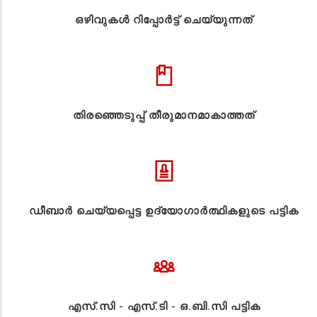
ഒഴിവുകൾ റിപ്പോർട്ട് ചെയ്യുന്നത്
തിരഞ്ഞെടുപ്പ് തീരുമാനമാകാത്തത്
ഡീബാർ ചെയ്യപ്പെട്ട ഉദ്യോഗാർത്ഥികളുടെ പട്ടിക
എസ്.സി - എസ്.ടി - ഒ.ബി.സി പട്ടിക