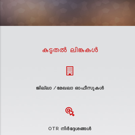
കുടുതല്‍ ലിങ്കുകള്‍
ജില്ലാ /മേഖലാ ഓഫീസുകള്‍
OTR നിർദ്ദേശങ്ങൾ