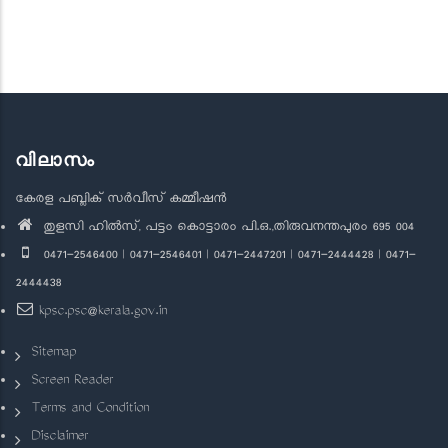
വിലാസം
കേരള പബ്ലിക് സർവീസ് കമ്മീഷൻ
തുളസി ഹിൽസ്, പട്ടം കൊട്ടാരം പി.ഒ.,തിരുവനന്തപുരം 695 004
0471-2546400 | 0471-2546401 | 0471-2447201 | 0471-2444428 | 0471-
2444438
kpsc.psc@kerala.gov.in
Sitemap
Screen Reader
Terms and Condition
Disclaimer