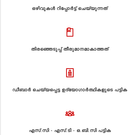
ഒഴിവുകൾ റിപ്പോർട്ട് ചെയ്യുന്നത്
തിരഞ്ഞെടുപ്പ് തീരുമാനമാകാത്തത്
ഡീബാർ ചെയ്യപ്പെട്ട ഉദ്യോഗാർത്ഥികളുടെ പട്ടിക
എസ്.സി - എസ്.ടി - ഒ.ബി.സി പട്ടിക