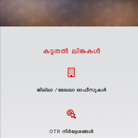
കുടുതല്‍ ലിങ്കുകള്‍
ജില്ലാ /മേഖലാ ഓഫീസുകള്‍
OTR നിർദ്ദേശങ്ങൾ