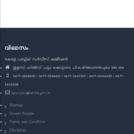
വിലാസം
കേരള പബ്ലിക് സർവീസ് കമ്മീഷൻ
തുളസി ഹിൽസ്, പട്ടം കൊട്ടാരം പി.ഒ.,തിരുവനന്തപുരം 695 004
0471-2546400 | 0471-2546401 | 0471-2447201 | 0471-2444428 | 0471-
2444438
kpsc.psc@kerala.gov.in
Sitemap
Screen Reader
Terms and Condition
Disclaimer