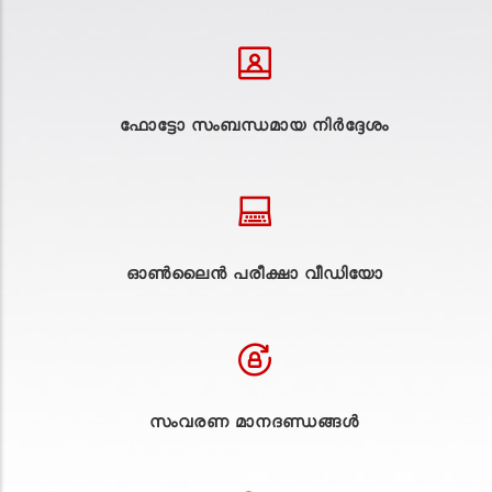
ഫോട്ടോ സംബന്ധമായ നിർദ്ദേശം
ഓൺലൈൻ പരീക്ഷാ വീഡിയോ
സംവരണ മാനദണ്ഡങ്ങൾ