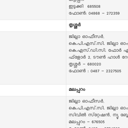
കട്ടപ്പന
ഇടുക്കി 685508
ഫോൺ: 04868 - 272359
തൃശ്ശൂർ
ജില്ലാ ഓഫീസർ,
കെ.പി.എസ്.സി. ജില്ലാ ഓ
കെ.എസ്.ഡി.സി. ഫോർ എസ
ഫ്‌ളോർ 2, ടൗൺ ഹാൾ റോ
തൃശ്ശൂർ - 680020
ഫോൺ : 0487 - 2327505
മലപ്പുറം
ജില്ലാ ഓഫീസർ,
കെ.പി.എസ്.സി. ജില്ലാ ഓ
സിവിൽ സ്‌റ്റേഷൻ, ന്യൂ ബ്ല
മലപ്പുറം - 676505