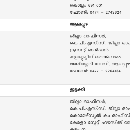
കൊല്ലം 691 001
ഫോൺ: 0474 - 2743624
ആലപ്പുഴ
ജില്ലാ ഓഫീസർ,
കെ.പി.എസ്.സി. ജില്ലാ ഓ
ക്രസന്റ് മാൻഷൻ
കളക്ട്രേറ്റിന് തെക്കുവശം
അലിശ്ശേരി റോഡ്, ആലപ്പുഴ 
ഫോൺ: 0477 - 2264134
ഇടുക്കി
ജില്ലാ ഓഫീസർ,
കെ.പി.എസ്.സി. ജില്ലാ ഓ
കൊമേഴ്‌സ്യൽ കം ഓഫീസ് 
കേരളാ സ്റ്റേറ്റ് ഹൗസിങ് 