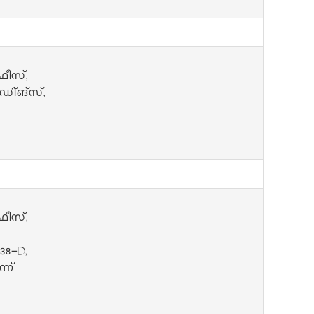
ഫീസ്,
ി്ങ്‌സ്,
ഫീസ്,
38-D,
്ന്