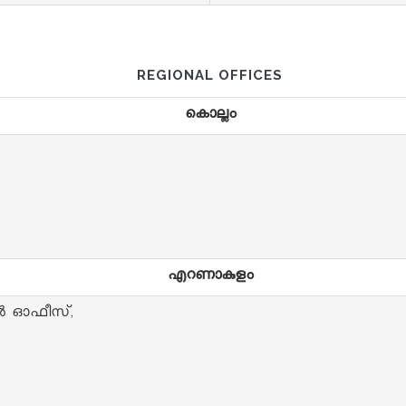
REGIONAL OFFICES
കൊല്ലം
എറണാകുളം
ൽ ഓഫീസ്,