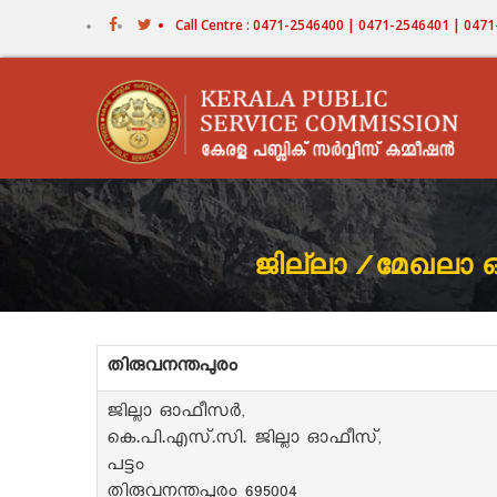
Skip
Call Centre : 0471-2546400 | 0471-2546401 | 04
to
main
content
ജില്ലാ /മേഖലാ 
തിരുവനന്തപുരം
ജില്ലാ ഓഫീസർ,
കെ.പി.എസ്.സി. ജില്ലാ ഓഫീസ്,
പട്ടം
തിരുവനന്തപുരം 695004