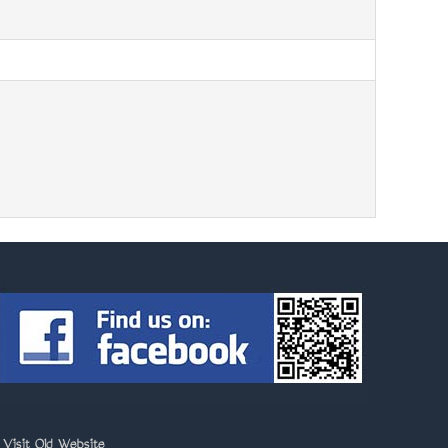
>
Visit Old Website