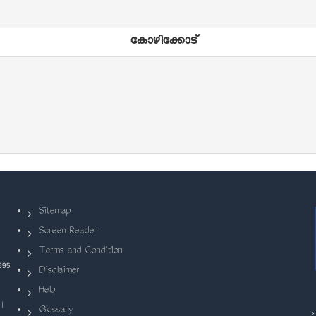
കോഴിക്കോട്
Sitemap
Screen Reader
Terms and Condition
695
Disclaimer
Help
|
Glossary