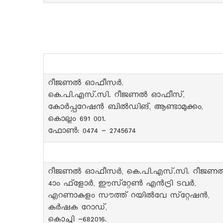
റീജണൽ ഓഫീസർ,
കെ.പി.എസ്.സി. റീജണൽ ഓഫീസ്,
കോർപ്പറേഷൻ ബിൽഡിങ്, ആണ്ടാമുക്കം,
കൊല്ലം 691 001.
ഫോൺ: 0474 - 2745674
റീജണൽ ഓഫീസർ, കെ.പി.എസ്.സി. റീജണ
4ാം ഫ്‌ളോർ, ഈസ്‌റ്റേൺ എൻട്രി ടവർ,
എറണാകുളം സൗത്ത് റയിൽവേ സ്‌റ്റേഷൻ,
കർഷക റോഡ്,
കൊച്ചി -682016.