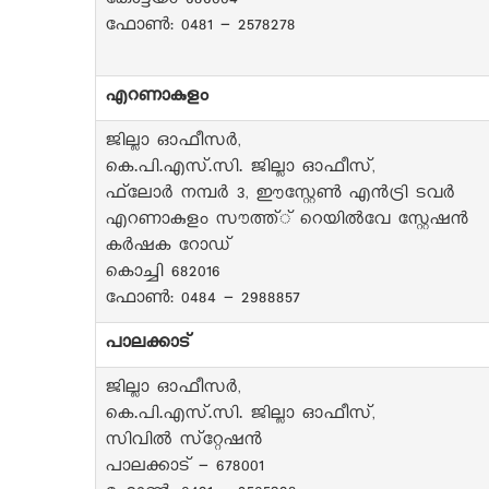
കോട്ടയം 686004
ഫോൺ: 0481 - 2578278
എറണാകുളം
ജില്ലാ ഓഫീസർ,
കെ.പി.എസ്.സി. ജില്ലാ ഓഫീസ്,
ഫ്‌ലോർ നമ്പർ 3, ഈസ്റ്റേൺ എൻട്രി ടവർ
എറണാകുളം സൗത്ത്് റെയിൽവേ സ്റ്റേഷൻ
കർഷക റോഡ്
കൊച്ചി 682016
ഫോൺ: 0484 - 2988857
പാലക്കാട്
ജില്ലാ ഓഫീസർ,
കെ.പി.എസ്.സി. ജില്ലാ ഓഫീസ്,
സിവിൽ സ്‌റ്റേഷൻ
പാലക്കാട് - 678001