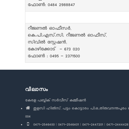
ഫോൺ: 0484 2988847
റീജണൽ ഓഫീസർ,
കെ.പി.എസ്.സി. റീജണൽ ഓഫീസ്,
സിവിൽ സ്റ്റേഷൻ,
കോഴിക്കോട് - 673 020
ഫോൺ : 0495 - 2371500
വിലാസം
കേരള പബ്ലിക് സർവീസ് കമ്മീഷൻ
തുളസി ഹിൽസ്, പട്ടം കൊട്ടാരം പി.ഒ.,തിരുവനന്തപുരം 
004
0471-2546400 | 0471-2546401 | 0471-2447201 | 0471-2444428 