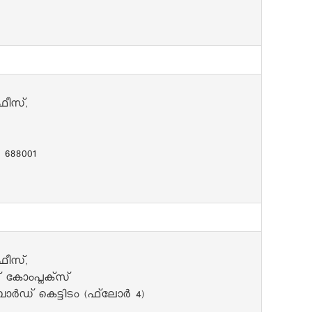
ഫീസ്,
688001
ഫീസ്,
കോംപ്ലക്‌സ്
ബോർഡ് കെട്ടിടം (ഫ്‌ലോർ 4)