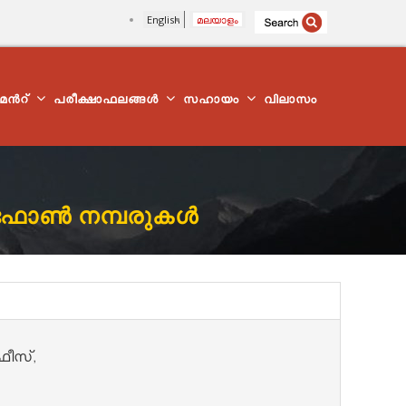
English
മലയാളം
്മെന്‍റ്
പരീക്ഷാഫലങ്ങൾ
സഹായം
വിലാസം
ോണ്‍ നമ്പരുകള്‍
ഫീസ്,