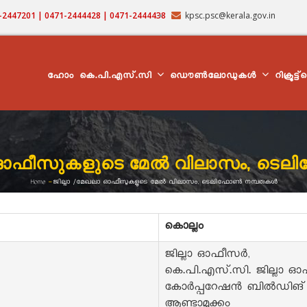
71-2447201 | 0471-2444428 | 0471-2444438
kpsc.psc@kerala.gov.in
MAIN
NAVIGATION
ഹോം
കെ.പി.എസ്.സി
ഡൌൺലോഡുകൾ
റിക്രൂട്ട
ഓഫീസുകളുടെ മേല്‍ വിലാസം, ടെലിഫ
Home
-
ജില്ലാ /മേഖലാ ഓഫീസുകളുടെ മേല്‍ വിലാസം, ടെലിഫോണ്‍ നമ്പരുകള്‍
Breadcrumb
കൊല്ലം
ജില്ലാ ഓഫീസർ,
കെ.പി.എസ്.സി. ജില്ലാ ഓ
കോർപ്പറേഷൻ ബിൽഡിങ്
ആണ്ടാമുക്കം