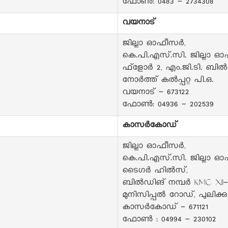
ഫോൺ: 0483 - 2734308
വയനാട്
ജില്ലാ ഓഫീസർ,
കെ.പി.എസ്.സി. ജില്ലാ ഓ
ഫ്‌ളോർ 2, എം.ജി.ടി. ബിൽഡ
നോർത്ത് കൽപ്പറ്റ പി.ഒ.
വയനാട് - 673122
ഫോൺ: 04936 - 202539
കാസർകോഡ്
ജില്ലാ ഓഫീസർ,
കെ.പി.എസ്.സി. ജില്ലാ ഓ
ടൈഗർ ഹിൽസ്,
ബിൽഡിങ് നമ്പർ KMC XII-
മുനിസിപ്പൽ റോഡ്, പുലിക്കുന
കാസർകോഡ് - 671121
ഫോൺ : 04994 - 230102