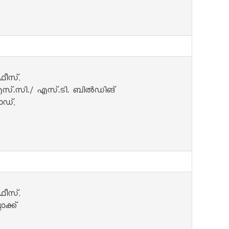
ഫീസ്,
്.സി./ എസ്.ടി. ബിൽഡിങ്
ഡ്,
ഫീസ്,
ോക്ക്