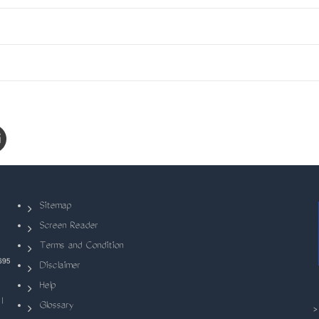
Sitemap
Screen Reader
Terms and Condition
695
Disclaimer
Help
|
Glossary