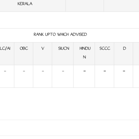
KERALA
RANK UPTO WHICH ADVISED
LC/AI
OBC
V
SIUCN
HINDU
SCCC
D
N
-
-
-
-
-
-
-