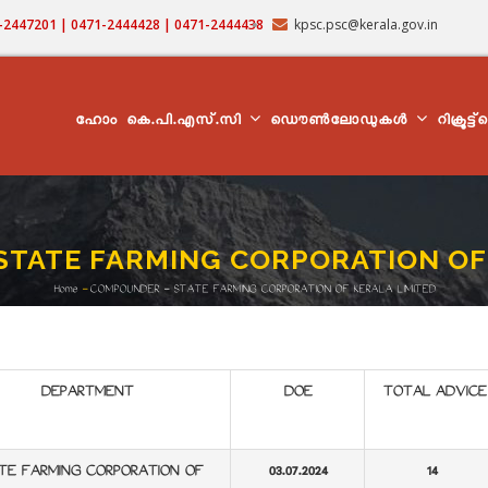
71-2447201 | 0471-2444428 | 0471-2444438
kpsc.psc@kerala.gov.in
MAIN
NAVIGATION
ഹോം
കെ.പി.എസ്.സി
ഡൌൺലോഡുകൾ
റിക്രൂട്ട
STATE FARMING CORPORATION OF 
Home
-
COMPOUNDER - STATE FARMING CORPORATION OF KERALA LIMITED
Breadcrumb
DEPARTMENT
DOE
TOTAL ADVICE
TE FARMING CORPORATION OF
03.07.2024
14