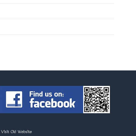
>
Visit Old Website