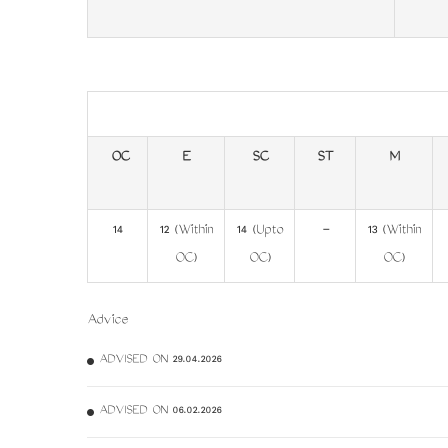
OC
E
SC
ST
M
14
12 (Within
14 (Upto
-
13 (Within
OC)
OC)
OC)
Advice
ADVISED ON 29.04.2026
ADVISED ON 06.02.2026