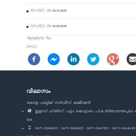
ADVISED ON 23.10.2018
ADVISED ON 18.06.2018
Alphabetic list
(A-C)
വിലാസം
കേരള പബ്ലിക് സർവീസ് കമ്മീഷൻ
തുളസി ഹിൽസ്, പട്ടം കൊട്ടാരം പി.ഒ.,തിരുവനന്തപുരം 
004
0471-2546400 | 0471-2546401 | 0471-2447201 | 0471-2444428 