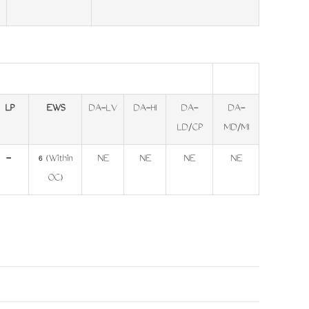
LP
EWS
DA-LV
DA-HI
DA-
DA-
LD/CP
MD/MI
-
6 (Within
NE
NE
NE
NE
OC)