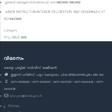
general manager-dcb-ekm-cat nos-128/2012-129/2012
JUNIOR INSTRUCTOR-INTERIOR DECORATION AND DESIGNING-CAT
NO-541/2012
Category
SYLLABUS 2013
വിലാസം
കേരള പബ്ലിക് സർവീസ് കമ്മീഷൻ
തുളസി ഹിൽസ്, പട്ടം കൊട്ടാരം പി.ഒ.,തിരുവനന്തപുരം 695 004
0471-2546400 | 0471-2546401 | 0471-2447201 | 0471-2444428 | 0471-
2444438
kpsc.psc@kerala.gov.in
Sitemap