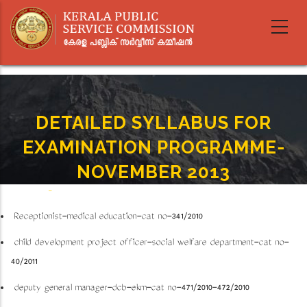
Skip
to
main
content
DETAILED SYLLABUS FOR
EXAMINATION PROGRAMME-
NOVEMBER 2013
Home
-
DETAILED SYLLABUS FOR EXAMINATION PROGRAMME-NOVEMBER 2013
Breadcrumb
Receptionist-medical education-cat no-341/2010
child development project officer-social welfare department-cat no-
40/2011
deputy general manager-dcb-ekm-cat no-471/2010-472/2010