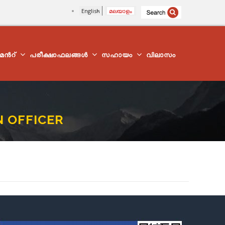
English
മലയാളം
്മെന്‍റ്
പരീക്ഷാഫലങ്ങൾ
സഹായം
വിലാസം
N OFFICER