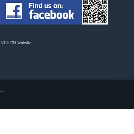
>
Visit Old Website
dia