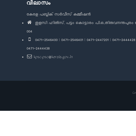
വിലാസം
കേരള പബ്ലിക് സർവീസ് കമ്മീഷൻ
തുളസി ഹിൽസ്, പട്ടം കൊട്ടാരം പി.ഒ.,തിരുവനന്തപുരം 
004
0471-2546400 | 0471-2546401 | 0471-2447201 | 0471-2444428 
0471-2444438
kpsc.psc@kerala.gov.in
Co