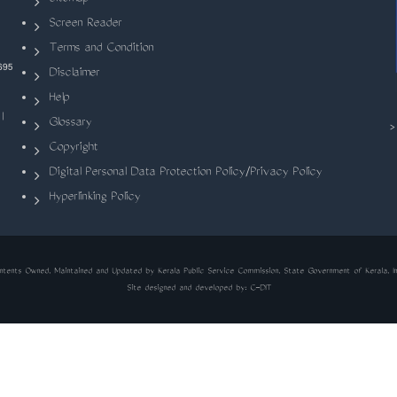
Screen Reader
Terms and Condition
695
Disclaimer
Help
|
Glossary
Copyright
Digital Personal Data Protection Policy/Privacy Policy
Hyperlinking Policy
ntents Owned, Maintained and Updated by Kerala Public Service Commission, State Government of Kerala, In
Site designed and developed by:
C-DIT