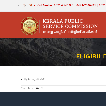
Skip
Call Centre : 0471-2546400 | 0471-2546401 | 04
to
main
content
ELIGIBIL
eligibility_test.pdf
CAT NO. 211/2021