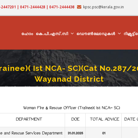
71-2447201 | 0471-2444428 | 0471-2444438
kpsc.psc@kerala.gov.in
MAIN
NAVIGATION
ഹോം
കെ.പി.എസ്.സി
ഡൌൺലോഡുകൾ
റിക്രൂട്ട
ainee)( Ist NCA- SC)(Cat No.287/20
Wayanad District
an Fire & Rescue Officer (Trainee)( Ist NCA- SC)(Cat No.287/2023) - Fire And Rescue Services - Waya
adcrumb
Woman Fire & Rescue Officer (Trainee)( Ist NCA- SC)
DEPARTMENT
DOE
TOTAL ADVICE
DATE 
re and Rescue Services Department
31.01.2025
01