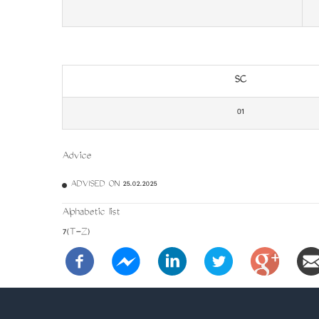
SC
01
Advice
ADVISED ON 25.02.2025
Alphabetic list
7(T-Z)