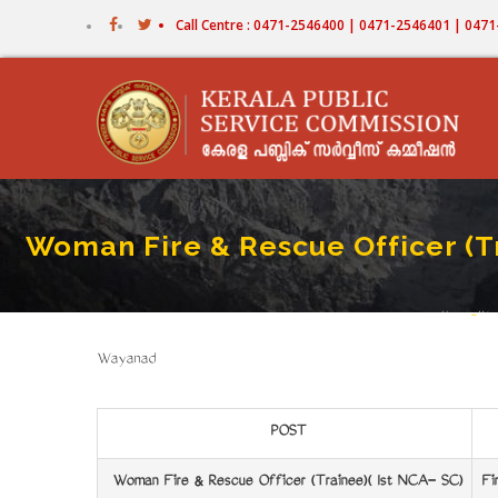
Skip
Call Centre : 0471-2546400 | 0471-2546401 | 04
to
main
content
Woman Fire & Rescue Officer (Tr
Home
-
Wom
Bre
Wayanad
POST
Woman Fire & Rescue Officer (Trainee)( Ist NCA- SC)
Fi