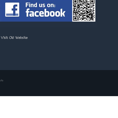
>
Visit Old Website
dia