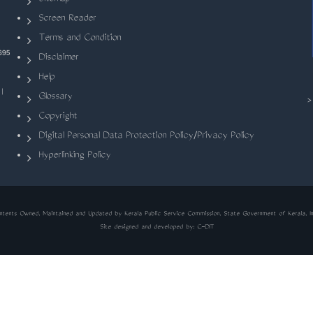
Screen Reader
Terms and Condition
695
Disclaimer
Help
|
Glossary
Copyright
Digital Personal Data Protection Policy/Privacy Policy
Hyperlinking Policy
ntents Owned, Maintained and Updated by Kerala Public Service Commission, State Government of Kerala, In
Site designed and developed by:
C-DIT