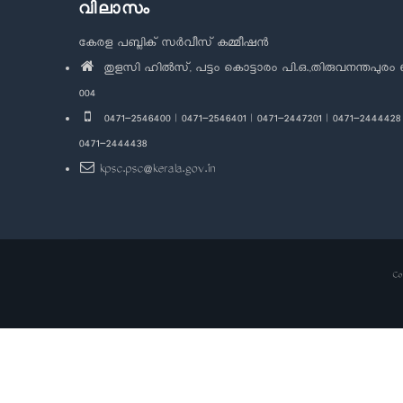
വിലാസം
കേരള പബ്ലിക് സർവീസ് കമ്മീഷൻ
തുളസി ഹിൽസ്, പട്ടം കൊട്ടാരം പി.ഒ.,തിരുവനന്തപുരം 
004
0471-2546400 | 0471-2546401 | 0471-2447201 | 0471-2444428 
0471-2444438
kpsc.psc@kerala.gov.in
Co