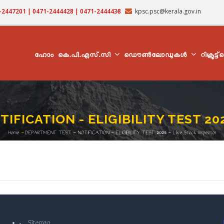
71-2447201 | 0471-2444428 | 0471-2444438
kpsc.psc@kerala.gov.in
MAIN
NAVIGATION
ഹോം
കെ.പി.എസ്.സി
ഡൌൺലോഡുകൾ
റിക്രൂട്ട
FICATION - ELIGIBILITY TEST 2025
Home
-
DEPARTMENT TEST - NOTIFICATION - ELIGIBILITY TEST 2025 - Live Stock Inspector
Breadcrumb
Sitemap