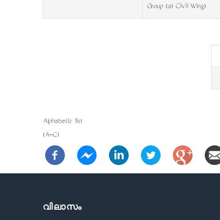
Group (a) Civil Wing)
Alphabetic list
(A-C)
വിലാസം