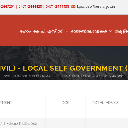
71-2447201 | 0471-2444428 | 0471-2444438
kpsc.psc@kerala.gov.in
MAIN
NAVIGATION
ഹോം
കെ.പി.എസ്.സി
ഡൌൺലോഡുകൾ
റിക്രൂട്ട
IVIL) - LOCAL SELF GOVERNMENT 
Home
-
ASSISTANT ENGINEER (CIVIL) - LOCAL SELF GOVERNMENT (CATEGORY No.573/2024)
Breadcrumb
RTMENT
DOE
TOTAL ADVICE
 (Group III LIDE Sub