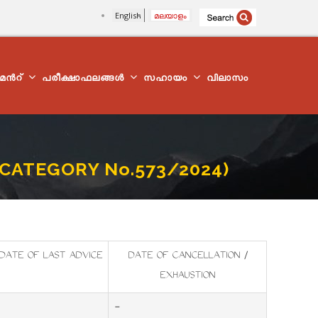
English
മലയാളം
്മെന്‍റ്
പരീക്ഷാഫലങ്ങൾ
സഹായം
വിലാസം
(CATEGORY No.573/2024)
DATE OF LAST ADVICE
DATE OF CANCELLATION /
EXHAUSTION
-