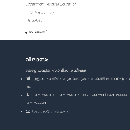
Department Medical Education
Final Answer Key
file upload
102-2026.pdf
വിലാസം
കേരള പബ്ലിക് സർവീസ് കമ്മീഷൻ
തുളസി ഹിൽസ്, പട്ടം കൊട്ടാരം പി.ഒ.,തിരുവനന്തപുരം 
004
0471-2546400 | 0471-2546401 | 0471-2447201 | 0471-2444428 
0471-2444438
kpsc.psc@kerala.gov.in