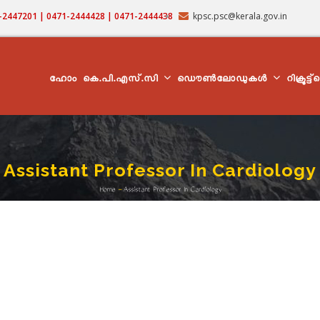
71-2447201 | 0471-2444428 | 0471-2444438
kpsc.psc@kerala.gov.in
MAIN
NAVIGATION
ഹോം
കെ.പി.എസ്.സി
ഡൌൺലോഡുകൾ
റിക്രൂട്ട
Assistant Professor In Cardiology
Home
-
Assistant Professor In Cardiology
Breadcrumb