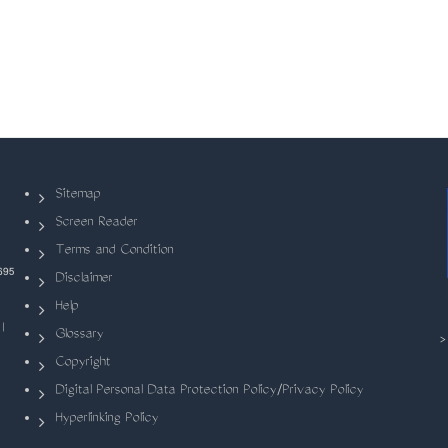
Sitemap
Screen Reader
Terms and Condition
695
Disclaimer
Help
|
Glossary
Copyright
Digital Personal Data Protection Policy/Privacy Policy
Hyperlinking Policy