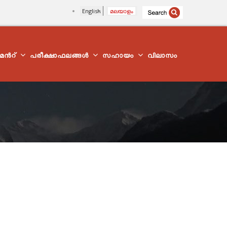
English
മലയാളം
്മെന്‍റ്
പരീക്ഷാഫലങ്ങൾ
സഹായം
വിലാസം