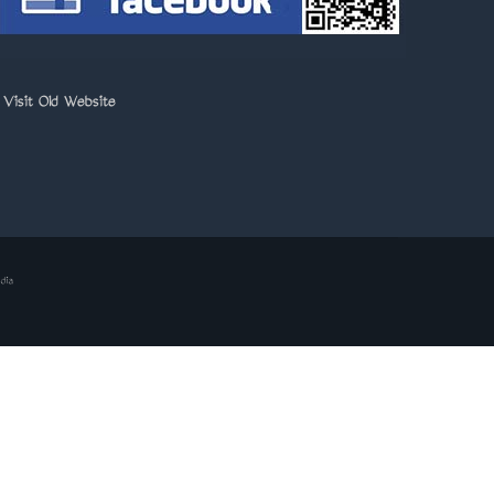
>
Visit Old Website
dia