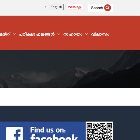
English
മലയാളം
്മെന്‍റ്
പരീക്ഷാഫലങ്ങൾ
സഹായം
വിലാസം