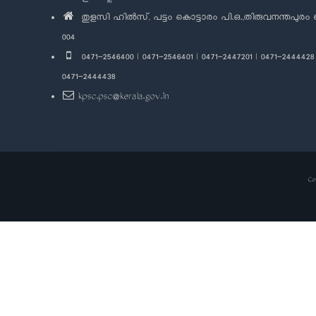
തുളസി ഹിൽസ്, പട്ടം കൊട്ടാരം പി.ഒ.,തിരുവനന്തപുരം 
004
0471-2546400 | 0471-2546401 | 0471-2447201 | 0471-2444428 
0471-2444438
kpsc.psc@kerala.gov.in
Co