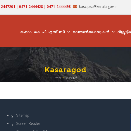
71-2447201 | 0471-2444428 | 0471-2444438
kpsc.psc@kerala.gov.in
MAIN
NAVIGATION
ഹോം
കെ.പി.എസ്.സി
ഡൌൺലോഡുകൾ
റിക്രൂട്ട
Kasaragod
Home
-
Kasaragod
Breadcrumb
Sitemap
Screen Reader