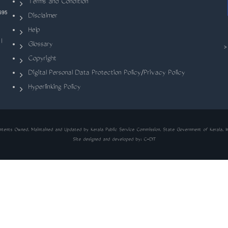
Terms and Condition
695
Disclaimer
Help
|
Glossary
Copyright
Digital Personal Data Protection Policy/Privacy Policy
Hyperlinking Policy
ntents Owned, Maintained and Updated by Kerala Public Service Commission, State Government of Kerala, In
Site designed and developed by:
C-DIT