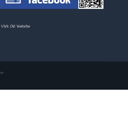
>
Visit Old Website
dia