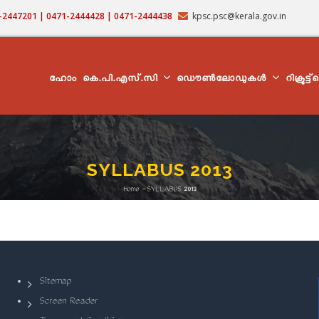
71-2447201 | 0471-2444428 | 0471-2444438
kpsc.psc@kerala.gov.in
MAIN
NAVIGATION
ഹോം
കെ.പി.എസ്.സി
ഡൌൺലോഡുകൾ
റിക്രൂട്ട
SYLLABUS 2013
Home
-
SYLLABUS 2013
Breadcrumb
Sitemap
Screen Reader