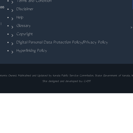
Terms and Condition
695
Disclaimer
Help
|
Glossary
Copyright
Digital Personal Data Protection Policy/Privacy Policy
Hyperlinking Policy
ntents Owned, Maintained and Updated by Kerala Public Service Commission, State Government of Kerala, In
Site designed and developed by:
C-DIT