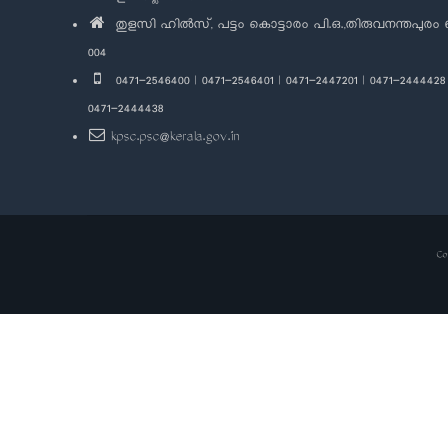
തുളസി ഹിൽസ്, പട്ടം കൊട്ടാരം പി.ഒ.,തിരുവനന്തപുരം 
004
0471-2546400 | 0471-2546401 | 0471-2447201 | 0471-2444428 
0471-2444438
kpsc.psc@kerala.gov.in
Co