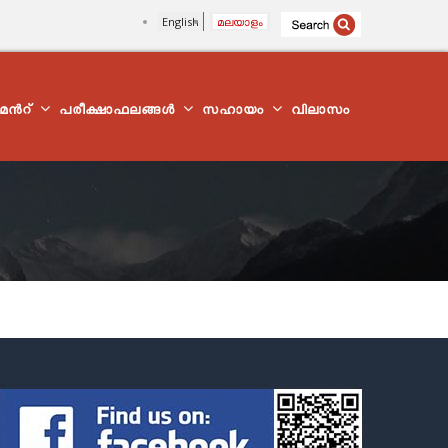
English
മലയാളം
്മെന്‍റ്
പരീക്ഷാഫലങ്ങൾ
സഹായം
വിലാസം