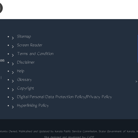
Sitemap
Screen Reader
Terms and Condition
695
Disclaimer
Help
|
Glossary
Copyright
Digital Personal Data Protection Policy/Privacy Policy
Hyperlinking Policy
ntents Owned, Maintained and Updated by Kerala Public Service Commission, State Government of Kerala, In
Site designed and developed by:
C-DIT