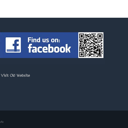
>
Visit Old Website
dia