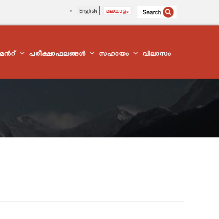
English
മലയാളം
്മെന്‍റ്
പരീക്ഷാഫലങ്ങൾ
സഹായം
വിലാസം