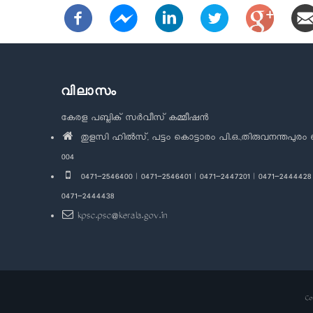
വിലാസം
കേരള പബ്ലിക് സർവീസ് കമ്മീഷൻ
തുളസി ഹിൽസ്, പട്ടം കൊട്ടാരം പി.ഒ.,തിരുവനന്തപുരം 
004
0471-2546400 | 0471-2546401 | 0471-2447201 | 0471-2444428 
0471-2444438
kpsc.psc@kerala.gov.in
Co