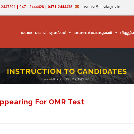
71-2447201 | 0471-2444428 | 0471-2444438
kpsc.psc@kerala.gov.in
MAIN
NAVIGATION
ഹോം
കെ.പി.എസ്.സി
ഡൌൺലോഡുകൾ
റിക്രൂട്ട
INSTRUCTION TO CANDIDATES
Home
-
INSTRUCTION TO CANDIDATES
Breadcrumb
Appearing For OMR Test