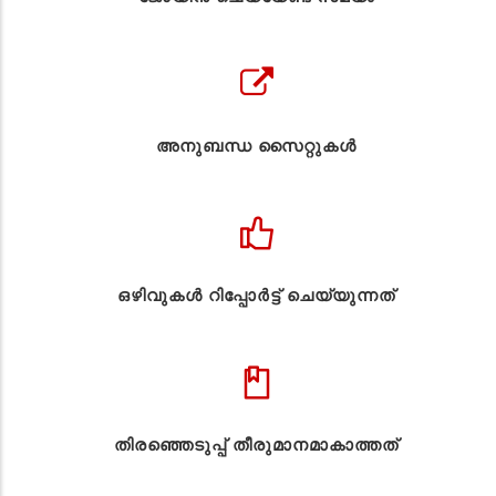
അനുബന്ധ സൈറ്റുകള്‍
ഒഴിവുകൾ റിപ്പോർട്ട് ചെയ്യുന്നത്
തിരഞ്ഞെടുപ്പ് തീരുമാനമാകാത്തത്