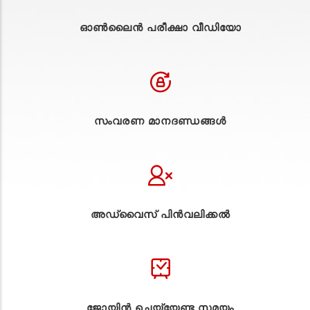
ഓൺലൈൻ പരീക്ഷാ വീഡിയോ
സംവരണ മാനദണ്ഡങ്ങൾ
അഡ്വൈസ് പിൻവലിക്കൽ
ജോയിൻ ചെയ്യേണ്ട സമയം