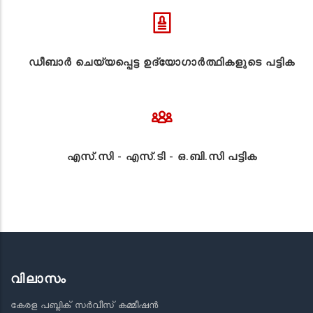
ഡീബാർ ചെയ്യപ്പെട്ട ഉദ്യോഗാർത്ഥികളുടെ പട്ടിക
എസ്.സി - എസ്.ടി - ഒ.ബി.സി പട്ടിക
വിലാസം
കേരള പബ്ലിക് സർവീസ് കമ്മീഷൻ