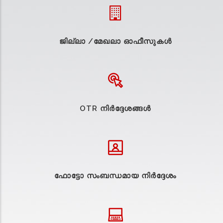
ജില്ലാ /മേഖലാ ഓഫീസുകള്‍
OTR നിർദ്ദേശങ്ങൾ
ഫോട്ടോ സംബന്ധമായ നിർദ്ദേശം