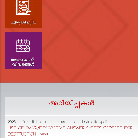
അറിയിപ്പുകള്‍
2023__final_list_o_m_r__sheets_for_destruction.pdf
D
LIST OF O.M.R./DESCRIPTIVE ANSWER SHEETS ORDERED FOR
p
DESTRUCTION- 2023