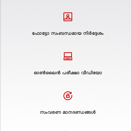
ഫോട്ടോ സംബന്ധമായ നിർദ്ദേശം
ഓൺലൈൻ പരീക്ഷാ വീഡിയോ
സംവരണ മാനദണ്ഡങ്ങൾ