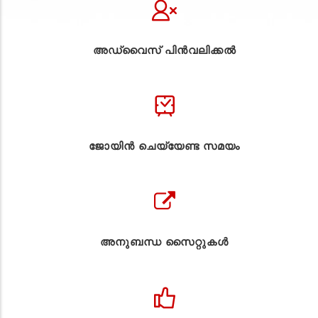
അഡ്വൈസ് പിൻവലിക്കൽ
ജോയിൻ ചെയ്യേണ്ട സമയം
അനുബന്ധ സൈറ്റുകള്‍