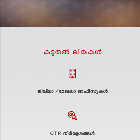
കുടുതല്‍ ലിങ്കുകള്‍
ജില്ലാ /മേഖലാ ഓഫീസുകള്‍
OTR നിർദ്ദേശങ്ങൾ