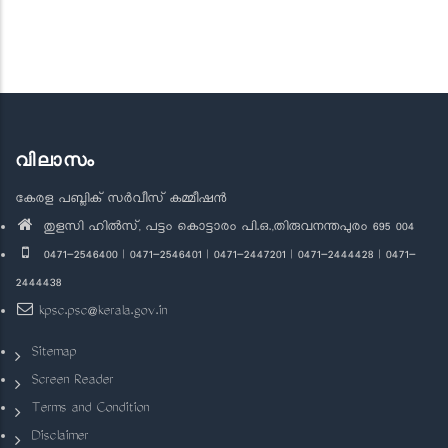
വിലാസം
കേരള പബ്ലിക് സർവീസ് കമ്മീഷൻ
തുളസി ഹിൽസ്, പട്ടം കൊട്ടാരം പി.ഒ.,തിരുവനന്തപുരം 695 004
0471-2546400 | 0471-2546401 | 0471-2447201 | 0471-2444428 | 0471-
2444438
kpsc.psc@kerala.gov.in
Sitemap
Screen Reader
Terms and Condition
Disclaimer