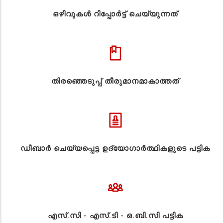
ഒഴിവുകൾ റിപ്പോർട്ട് ചെയ്യുന്നത്
തിരഞ്ഞെടുപ്പ് തീരുമാനമാകാത്തത്
ഡീബാർ ചെയ്യപ്പെട്ട ഉദ്യോഗാർത്ഥികളുടെ പട്ടിക
എസ്.സി - എസ്.ടി - ഒ.ബി.സി പട്ടിക