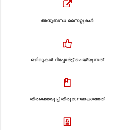
അനുബന്ധ സൈറ്റുകള്‍
ഒഴിവുകൾ റിപ്പോർട്ട് ചെയ്യുന്നത്
തിരഞ്ഞെടുപ്പ് തീരുമാനമാകാത്തത്