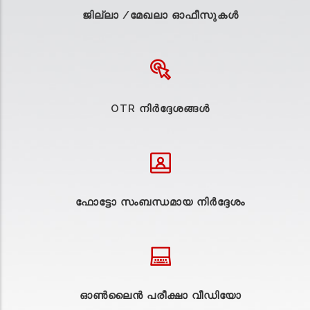
ജില്ലാ /മേഖലാ ഓഫീസുകള്‍
OTR നിർദ്ദേശങ്ങൾ
ഫോട്ടോ സംബന്ധമായ നിർദ്ദേശം
ഓൺലൈൻ പരീക്ഷാ വീഡിയോ