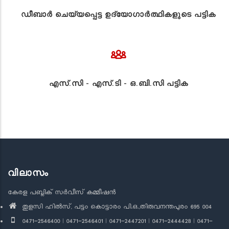
ഡീബാർ ചെയ്യപ്പെട്ട ഉദ്യോഗാർത്ഥികളുടെ പട്ടിക
എസ്.സി - എസ്.ടി - ഒ.ബി.സി പട്ടിക
വിലാസം
കേരള പബ്ലിക് സർവീസ് കമ്മീഷൻ
തുളസി ഹിൽസ്, പട്ടം കൊട്ടാരം പി.ഒ.,തിരുവനന്തപുരം 695 004
0471-2546400 | 0471-2546401 | 0471-2447201 | 0471-2444428 | 0471-