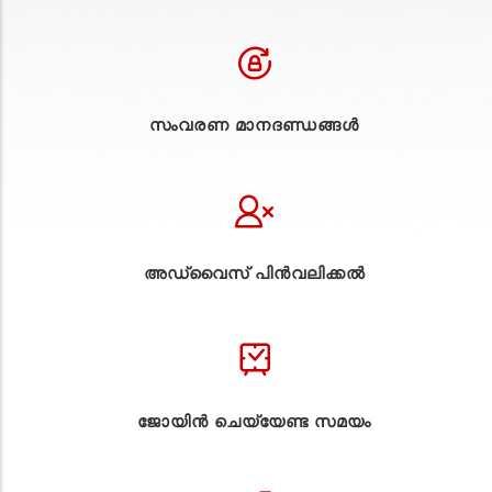
സംവരണ മാനദണ്ഡങ്ങൾ
അഡ്വൈസ് പിൻവലിക്കൽ
ജോയിൻ ചെയ്യേണ്ട സമയം