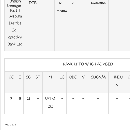
Branch
DCB
17-
7
14.05.2020
Manager
Part II
11.2014
Alapuzha
District
Co-
oprative
Bank Ltd
RANK UPTO WHICH ADVISED
OC
E
SC
ST
M
LC
OBC
V
SIUCN/AI
HINDU
N
7
5
21
-
UPTO
-
-
-
-
-
OC
Advice