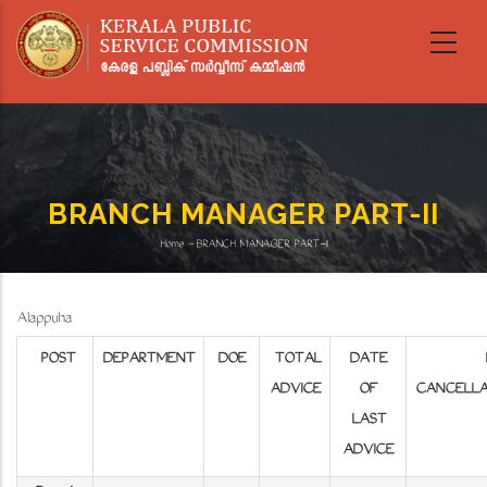
Skip
to
main
content
BRANCH MANAGER PART-II
Home
-
BRANCH MANAGER PART-II
Breadcrumb
Alappuzha
POST
DEPARTMENT
DOE
TOTAL
DATE
ADVICE
OF
CANCELLA
LAST
ADVICE