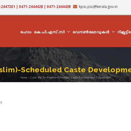
71-2447201 | 0471-2444428 | 0471-2444438
kpsc.psc@kerala.gov.in
MAIN
NAVIGATION
ഹോം
കെ.പി.എസ്.സി
ഡൌൺലോഡുകൾ
റിക്രൂട്ട
slim)-Scheduled Caste Developm
Home
-
Cook (NCA- Muslim)-Scheduled Caste Development Department
Breadcrumb
nt