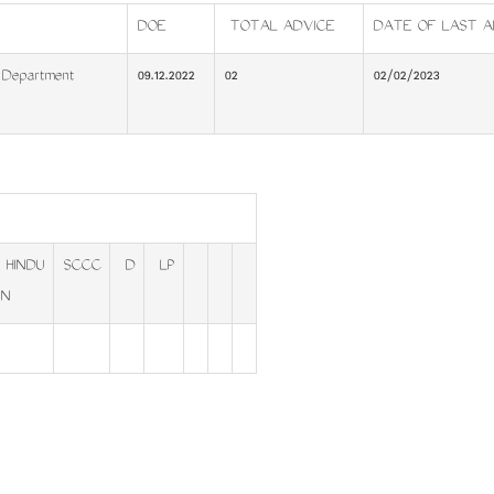
DOE
TOTAL ADVICE
DATE OF LAST A
 Department
09.12.2022
02
02/02/2023
HINDU
SCCC
D
LP
N