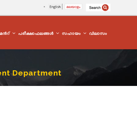
English
മലയാളം
്മെന്‍റ്
പരീക്ഷാഫലങ്ങൾ
സഹായം
വിലാസം
ent Department