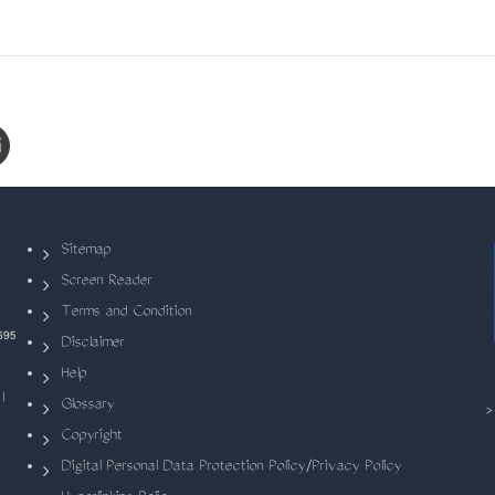
Sitemap
Screen Reader
Terms and Condition
695
Disclaimer
Help
|
Glossary
Copyright
Digital Personal Data Protection Policy/Privacy Policy