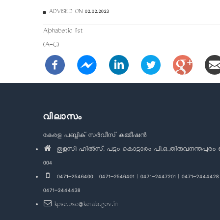
ADVISED ON 02.02.2023
Alphabetic list
(A-C)
വിലാസം
കേരള പബ്ലിക് സർവീസ് കമ്മീഷൻ
തുളസി ഹിൽസ്, പട്ടം കൊട്ടാരം പി.ഒ.,തിരുവനന്തപുരം 
004
0471-2546400 | 0471-2546401 | 0471-2447201 | 0471-2444428 
0471-2444438
kpsc.psc@kerala.gov.in