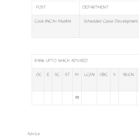
POST
DEPARTMENT
Cook (NCA- Muslim)
Scheduled Caste Development
RANK UPTO WHICH ADVISED
OC
E
SC
ST
M
LC/AI
OBC
V
SIUCN
02
Advice