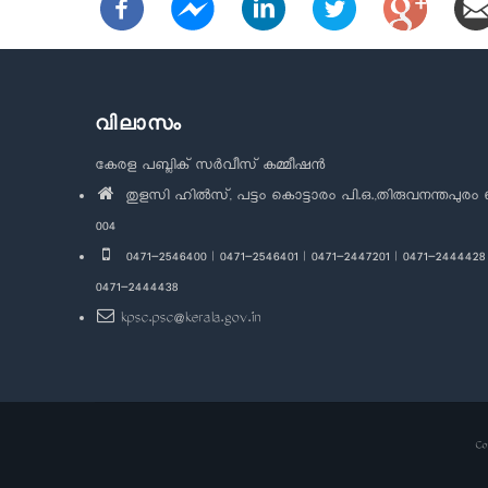
വിലാസം
കേരള പബ്ലിക് സർവീസ് കമ്മീഷൻ
തുളസി ഹിൽസ്, പട്ടം കൊട്ടാരം പി.ഒ.,തിരുവനന്തപുരം 
004
0471-2546400 | 0471-2546401 | 0471-2447201 | 0471-2444428 
0471-2444438
kpsc.psc@kerala.gov.in
Co