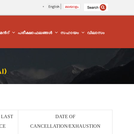
English
മലയാളം
്മെന്‍റ്
പരീക്ഷാഫലങ്ങൾ
സഹായം
വിലാസം
I)
 LAST
DATE OF
CE
CANCELLATION/EXHAUSTION