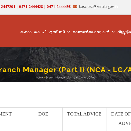
71-2447201 | 0471-2444428 | 0471-2444438
kpsc.psc@kerala.gov.in
MAIN
NAVIGATION
ഹോം
കെ.പി.എസ്.സി
ഡൌൺലോഡുകൾ
റിക്രൂട്ട
ranch Manager (Part I) (NCA - LC/A
Home
-
Branch Manager (Part I) (NCA - LC/AI)
Breadcrumb
MENT
DOE
TOTAL ADVICE
DATE OF
ADVI