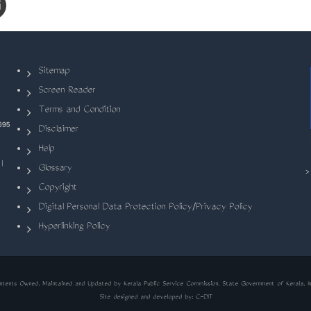
Sitemap
Screen Reader
Terms and Condition
695
Disclaimer
Help
|
Glossary
Copyright
Digital Personal Data Protection Policy/Privacy Policy
Hyperlinking Policy
ntents Owned, Maintained and Updated by Kerala Public Service Commission, State Government of Kerala, In
Site designed and developed by:
C-DIT