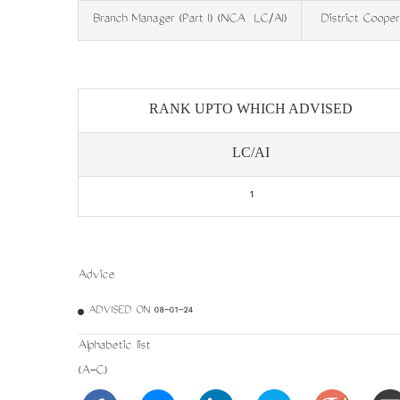
Branch Manager (Part I) (NCA ­ LC/AI)
District Co­ope
RANK UPTO WHICH ADVISED
LC/AI
1
Advice
ADVISED ON 08-01-24
Alphabetic list
(A-C)