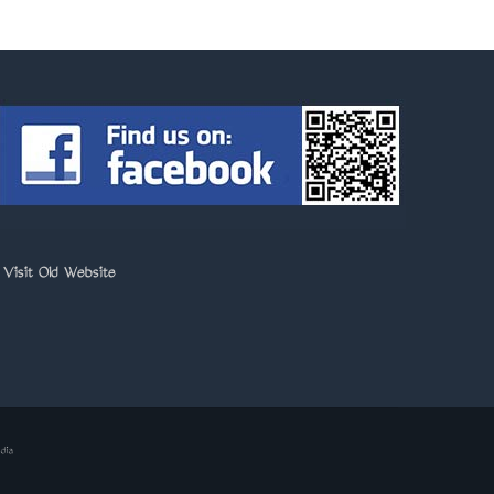
>
Visit Old Website
dia