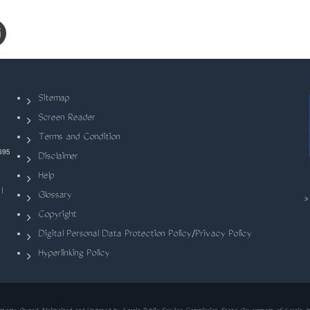
Sitemap
Screen Reader
Terms and Condition
695
Disclaimer
Help
|
Glossary
Copyright
Digital Personal Data Protection Policy/Privacy Policy
Hyperlinking Policy