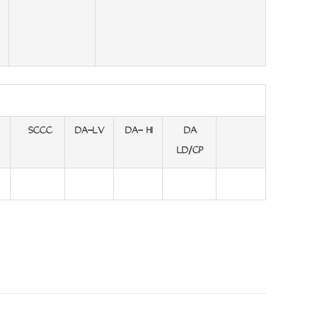
SCCC
DA-LV
DA- HI
DA
LD/CP