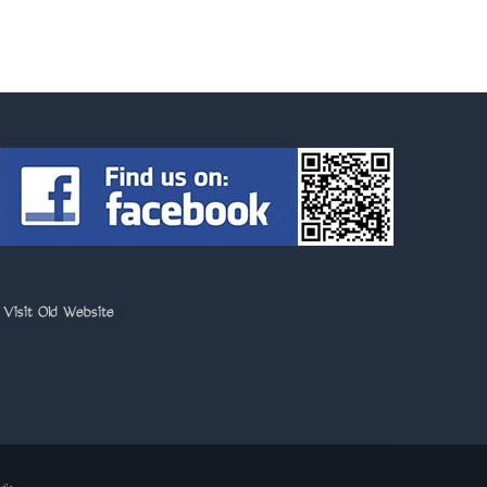
>
Visit Old Website