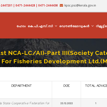
71-2447201 | 0471-2444428 | 0471-2444438
kpsc.psc@kerala.gov.in
MAIN
NAVIGATION
ഹോം
കെ.പി.എസ്.സി
ഡൌൺലോഡുകൾ
റിക്രൂട്ട
 (1st NCA-LC/AI)-Part III(Society C
 For Fisheries Development Ltd.
 Assistant (1st NCA-LC/AI)-Part III(Society Category)-Kerala State Cooperative Federation For Fisheri
mb
DEPARTMENT
DOE
TOTAL ADVIC
la State Co­operative Federation for
23.12.2022
1