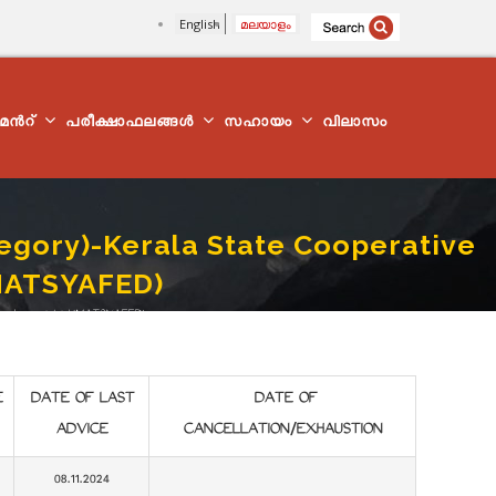
English
മലയാളം
്മെന്‍റ്
പരീക്ഷാഫലങ്ങൾ
സഹായം
വിലാസം
ategory)-Kerala State Cooperative
(MATSYAFED)
es Development Ltd.(MATSYAFED)
E
DATE OF LAST
DATE OF
ADVICE
CANCELLATION/EXHAUSTION
08.11.2024