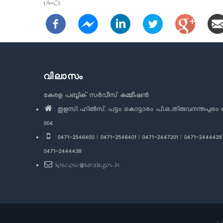
(A-C)
വിലാസം
കേരള പബ്ലിക് സർവീസ് കമ്മീഷൻ
തുളസി ഹിൽസ്, പട്ടം കൊട്ടാരം പി.ഒ.,തിരുവനന്തപുരം 
004
0471-2546400 | 0471-2546401 | 0471-2447201 | 0471-2444428 
0471-2444438
kpsc.psc@kerala.gov.in