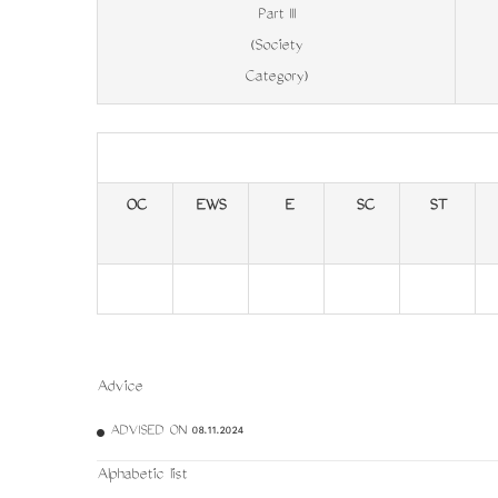
Part III
(Society
Category)
OC
EWS
E
SC
ST
Advice
ADVISED ON 08.11.2024
Alphabetic list