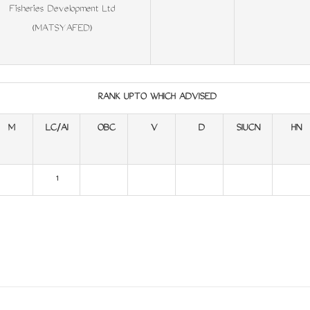
Fisheries Development Ltd
(MATSYAFED)
RANK UPTO WHICH ADVISED
M
LC/AI
OBC
V
D
SIUCN
HN
1