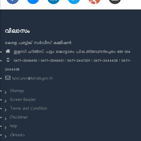
വിലാസം
കേരള പബ്ലിക് സർവീസ് കമ്മീഷൻ
തുളസി ഹിൽസ്, പട്ടം കൊട്ടാരം പി.ഒ.,തിരുവനന്തപുരം 695 004
0471-2546400 | 0471-2546401 | 0471-2447201 | 0471-2444428 | 0471-
2444438
kpsc.psc@kerala.gov.in
Sitemap
Screen Reader
Terms and Condition
Disclaimer
Help
Glossary