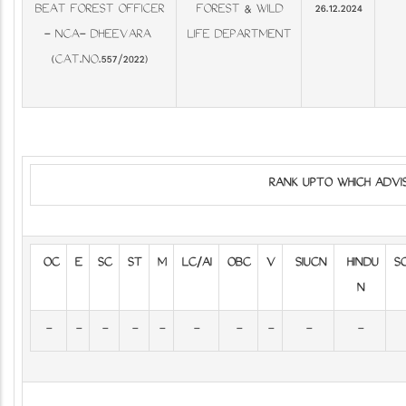
BEAT FOREST OFFICER
FOREST & WILD
26.12.2024
- NCA- DHEEVARA
LIFE DEPARTMENT
(CAT.NO.557/2022)
RANK UPTO WHICH ADV
OC
E
SC
ST
M
LC/AI
OBC
V
SIUCN
HINDU
S
N
-
-
-
-
-
-
-
-
-
-