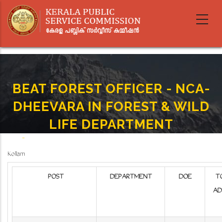
Skip
to
main
content
BEAT FOREST OFFICER - NCA-
DHEEVARA IN FOREST & WILD
LIFE DEPARTMENT
Home
-
BEAT FOREST OFFICER - NCA- DHEEVARA IN FOREST & WILD LIFE DEPARTMENT
Breadcrumb
Kollam
POST
DEPARTMENT
DOE
TO
AD