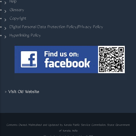
Help
Glossary
Copyright
Digital Personal Data Protection Policy/Privacy Policy
Hyperlinking Policy
>
Visit Old Website
Contents Owned, Maintained and Updated by Kerala Public Service Commission, State Government
of Kerala, India