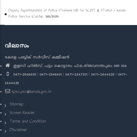
Deputy Superintendent of Police (Trainee) (SR for SC/ST & STonly) - Kerala
Police Service (Cat.No. 265/2025)
വിലാസം
കേരള പബ്ലിക് സർവീസ് കമ്മീഷൻ
തുളസി ഹിൽസ്, പട്ടം കൊട്ടാരം പി.ഒ.,തിരുവനന്തപുരം 695 004
0471-2546400 | 0471-2546401 | 0471-2447201 | 0471-2444428 | 0471-
2444438
kpsc.psc@kerala.gov.in
Sitemap
Screen Reader
Terms and Condition
Disclaimer