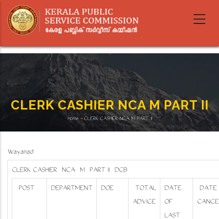
Skip
to
main
content
CLERK CASHIER NCA M PART II
Home
-
CLERK CASHIER NCA M PART II
Breadcrumb
Wayanad
CLERK CASHIER NCA M PART II DCB
POST
DEPARTMENT
DOE
TOTAL
DATE
DATE 
ADVICE
OF
CANCE
LAST