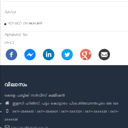
Advice
ADVISED ON 06.01.2017
Alphabetic list
(A-C)
വിലാസം
കേരള പബ്ലിക് സർവീസ് കമ്മീഷൻ
തുളസി ഹിൽസ്, പട്ടം കൊട്ടാരം പി.ഒ.,തിരുവനന്തപുരം 695 004
0471-2546400 | 0471-2546401 | 0471-2447201 | 0471-2444428 | 0471-
2444438