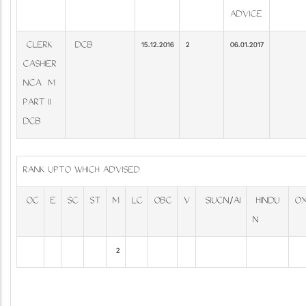
ADVICE
CLERK
DCB
15.12.2016
2
06.01.2017
CASHIER
NCA M
PART II
DCB
RANK UPTO WHICH ADVISED
OC
E
SC
ST
M
LC
OBC
V
SIUCN/AI
HINDU
O
N
2