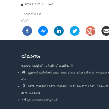
ADVISED ON 21.01.2016
Alphabetic list
(A-C)
വിലാസം
കേരള പബ്ലിക് സർവീസ് കമ്മീഷൻ
തുളസി ഹിൽസ്, പട്ടം കൊട്ടാരം പി.ഒ.,തിരുവനന്തപുരം 
004
0471-2546400 | 0471-2546401 | 0471-2447201 | 0471-2444428 
0471-2444438
kpsc.psc@kerala.gov.in