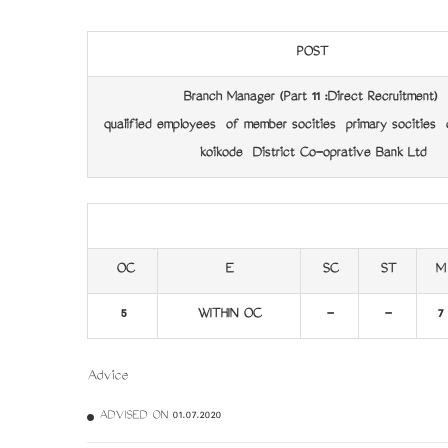
POST
Branch Manager (Part 11 :Direct Recruitment)
qualified employees of member socities primary socities
kozikode District Co-oprative Bank Ltd
OC
E
SC
ST
M
5
WITHIN OC
-
-
7
Advice
ADVISED ON 01.07.2020