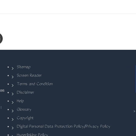
Sitemap
Screen Reader
Terms and Condition
695
Disclaimer
Help
|
Glossary
Copyright
Digital Personal Data Protection Policy/Privacy Policy
Hyperlinking Policy