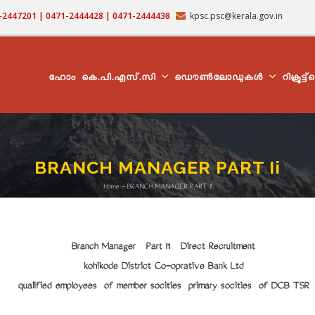
71-2447201 | 0471-2444428 | 0471-2444438
kpsc.psc@kerala.gov.in
MAIN
NAVIGATION
ഹോം
കെ.പി.എസ്.സി
ഡൌൺലോഡുകൾ
റിക്രൂട്ട
BRANCH MANAGER PART Ii
Home
-
BRANCH MANAGER PART Ii
Breadcrumb
Branch Manager Part I1 Direct Recruitment
kozhikode District Co-oprative Bank Ltd
qualified employees of member socities primary socities of DCB TSR