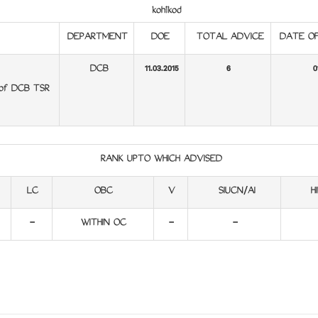
kozhikod
DEPARTMENT
DOE
TOTAL ADVICE
DATE OF
DCB
11.03.2015
6
0
 of DCB TSR
RANK UPTO WHICH ADVISED
LC
OBC
V
SIUCN/AI
HI
-
WITHIN OC
-
-