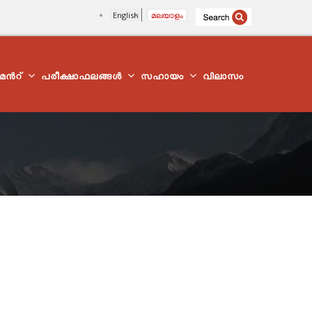
English
മലയാളം
്മെന്‍റ്
പരീക്ഷാഫലങ്ങൾ
സഹായം
വിലാസം