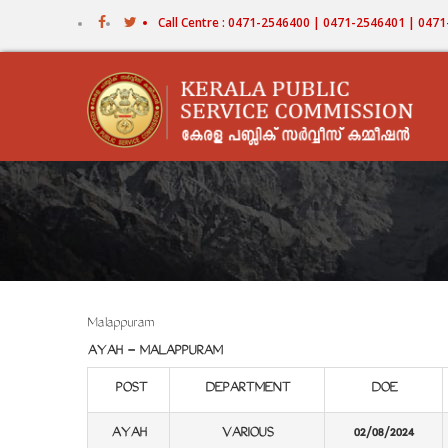
Skip
Call Centre : 0471-2546400 | 0471-2546401 | 04
to
main
content
Malappuram
AYAH - MALAPPURAM
POST
DEPARTMENT
DOE
AYAH
VARIOUS
02/08/2024