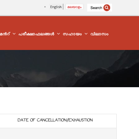
English
മലയാളം
്മെന്‍റ്
പരീക്ഷാഫലങ്ങൾ
സഹായം
വിലാസം
DATE OF CANCELLATION/EXHAUSTION