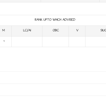
RANK UPTO WHICH ADVISED
M
LC/AI
OBC
V
SIU
1