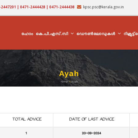
71-2447201 | 0471-2444428 | 0471-2444438
kpsc.psc@kerala.gov.in
MAIN
NAVIGATION
ഹോം
കെ.പി.എസ്.സി
ഡൌൺലോഡുകൾ
റിക്രൂട്ട
Ayah
Home
-
Ayah
Breadcrumb
TOTAL ADVICE
DATE OF LAST ADVICE
1
20-09-2024