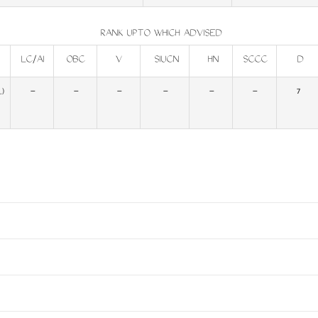
RANK UPTO WHICH ADVISED
LC/AI
OBC
V
SIUCN
HN
SCCC
D
L)
-
-
-
-
-
-
7