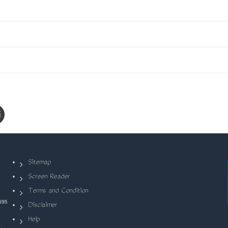
Sitemap
Screen Reader
Terms and Condition
695
Disclaimer
Help