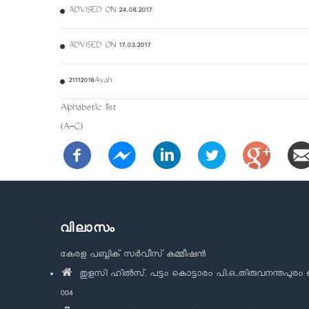
ADVISED ON 24.08.2017
ADVISED ON 17.03.2017
21112016Ayah
Alphabetic list
(A-C)
വിലാസം
കേരള പബ്ലിക് സർവീസ് കമ്മീഷൻ
തുളസി ഹിൽസ്, പട്ടം കൊട്ടാരം പി.ഒ.,തിരുവനന്തപുരം 
004