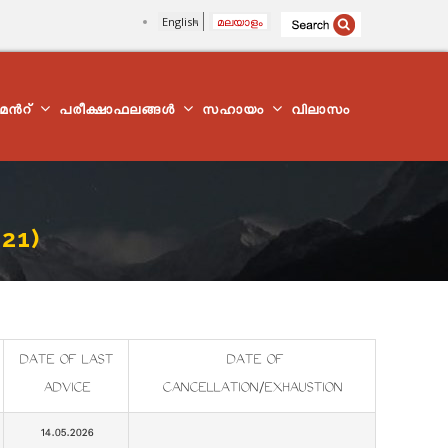
English
മലയാളം
്മെന്‍റ്
പരീക്ഷാഫലങ്ങൾ
സഹായം
വിലാസം
21)
DATE OF LAST
DATE OF
ADVICE
CANCELLATION/EXHAUSTION
14.05.2026