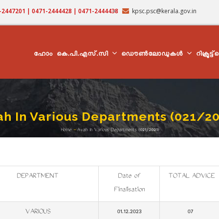
71-2447201 | 0471-2444428 | 0471-2444438
kpsc.psc@kerala.gov.in
MAIN
NAVIGATION
ഹോം
കെ.പി.എസ്.സി
ഡൌൺലോഡുകൾ
റിക്രൂട്ട
ah In Various Departments (021/20
Home
-
Ayah In Various Departments (021/2021)
Breadcrumb
DEPARTMENT
Date of
TOTAL ADVICE
Finalisation
VARIOUS
01.12.2023
07