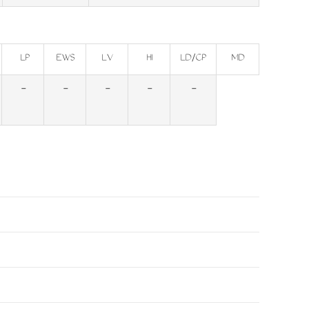
LP
EWS
LV
HI
LD/CP
MD
-
-
-
-
-