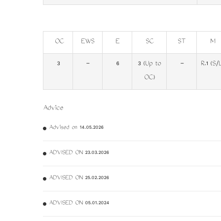
OC
EWS
E
SC
ST
M
3
-
6
3 (Up to
-
R.1 (S/
OC)
Advice
Advised on 14.05.2026
ADVISED ON 23.03.2026
ADVISED ON 25.02.2026
ADVISED ON 05.01.2024