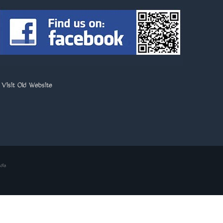
>
Visit Old Website
dia