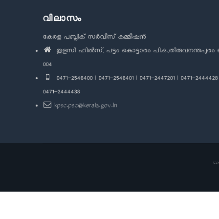
വിലാസം
കേരള പബ്ലിക് സർവീസ് കമ്മീഷൻ
തുളസി ഹിൽസ്, പട്ടം കൊട്ടാരം പി.ഒ.,തിരുവനന്തപുരം 
004
0471-2546400 | 0471-2546401 | 0471-2447201 | 0471-2444428 
0471-2444438
kpsc.psc@kerala.gov.in
Co