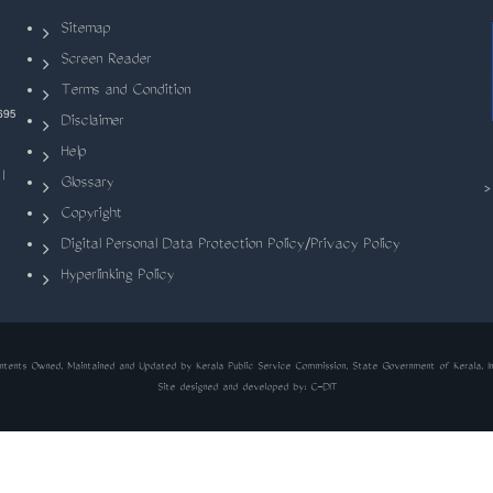
Sitemap
Screen Reader
Terms and Condition
695
Disclaimer
Help
|
Glossary
Copyright
Digital Personal Data Protection Policy/Privacy Policy
Hyperlinking Policy
ntents Owned, Maintained and Updated by Kerala Public Service Commission, State Government of Kerala, In
Site designed and developed by:
C-DIT