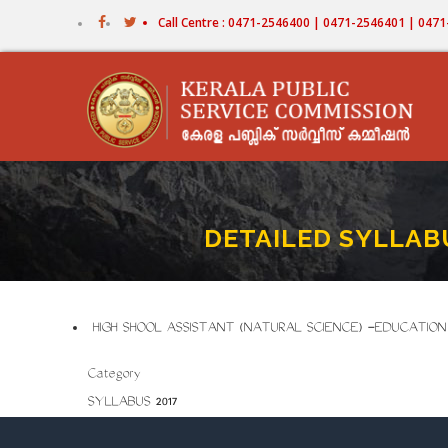
Skip
Call Centre : 0471-2546400 | 0471-2546401 | 04
to
main
content
DETAILED SYLLAB
HIGH SHOOL ASSISTANT (NATURAL SCIENCE) -EDUCATIO
Category
SYLLABUS 2017