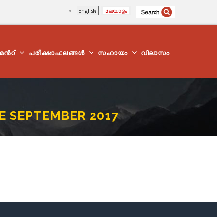
English
മലയാളം
്മെന്‍റ്
പരീക്ഷാഫലങ്ങൾ
സഹായം
വിലാസം
E SEPTEMBER 2017