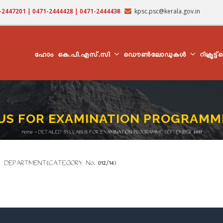
71-2447201 | 0471-2444428 | 0471-2444438
kpsc.psc@kerala.gov.in
MAIN
NAVIGATION
ഹോം
കെ.പി.എസ്.സി
ഡൌൺലോഡുകൾ
റിക്രൂട്ട
US FOR EXAMINATION PROGRAMM
Home
-
DETAILED SYLLABUS FOR EXAMINATION PROGRAMME SEPTEMBER 2017
Breadcrumb
N DEPARTMENT(CATEGORY No. 012/14)