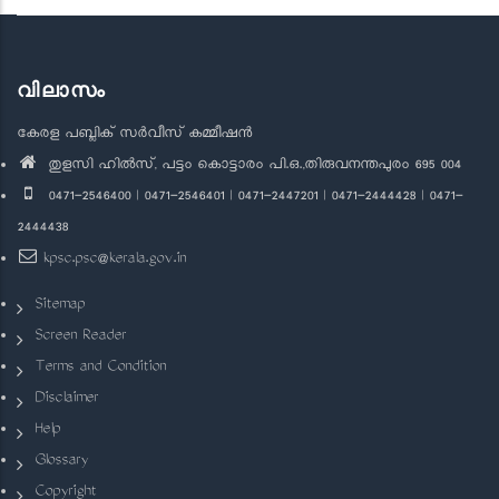
വിലാസം
കേരള പബ്ലിക് സർവീസ് കമ്മീഷൻ
തുളസി ഹിൽസ്, പട്ടം കൊട്ടാരം പി.ഒ.,തിരുവനന്തപുരം 695 004
0471-2546400 | 0471-2546401 | 0471-2447201 | 0471-2444428 | 0471-
2444438
kpsc.psc@kerala.gov.in
Sitemap
Screen Reader
Terms and Condition
Disclaimer
Help
Glossary
Copyright