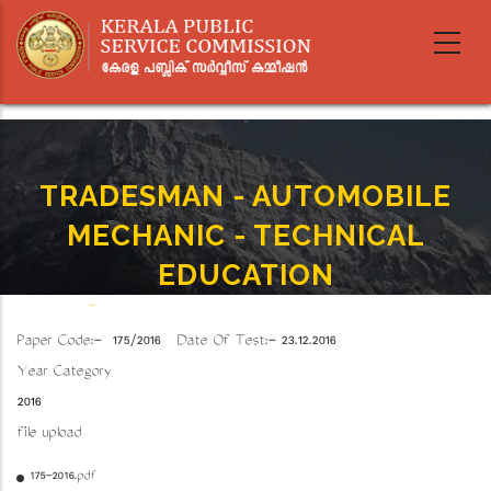
Skip
to
main
content
TRADESMAN - AUTOMOBILE
MECHANIC - TECHNICAL
EDUCATION
Home
-
TRADESMAN - AUTOMOBILE MECHANIC - TECHNICAL EDUCATION
Breadcrumb
Paper Code:- 175/2016 Date Of Test:- 23.12.2016
Year Category
2016
file upload
175-2016.pdf