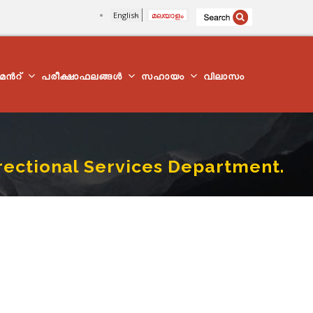
English
മലയാളം
്മെന്‍റ്
പരീക്ഷാഫലങ്ങൾ
സഹായം
വിലാസം
rrectional Services Department.