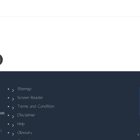
Sitemap
Screen Reader
Terms and Condition
695
Disclaimer
Help
|
Glossary