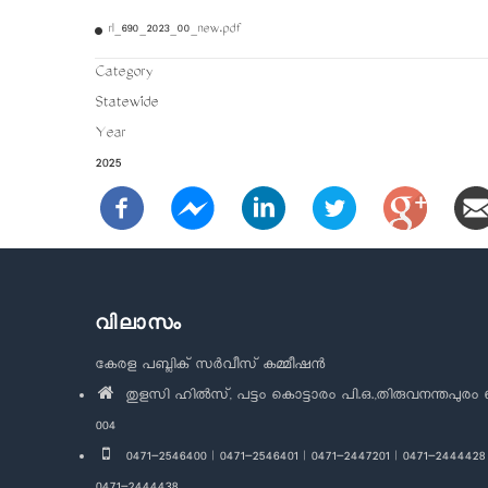
rl_690_2023_00_new.pdf
Category
Statewide
Year
2025
വിലാസം
കേരള പബ്ലിക് സർവീസ് കമ്മീഷൻ
തുളസി ഹിൽസ്, പട്ടം കൊട്ടാരം പി.ഒ.,തിരുവനന്തപുരം 
004
0471-2546400 | 0471-2546401 | 0471-2447201 | 0471-2444428 