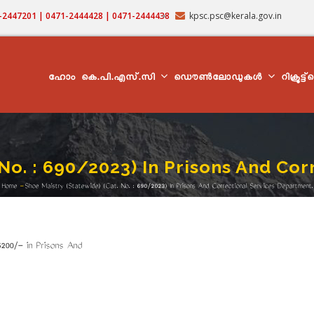
71-2447201 | 0471-2444428 | 0471-2444438
kpsc.psc@kerala.gov.in
MAIN
NAVIGATION
ഹോം
കെ.പി.എസ്.സി
ഡൌൺലോഡുകൾ
റിക്രൂട്ട
 No. : 690/2023) In Prisons And Co
Home
-
Shoe Maistry (Statewide) (Cat. No. : 690/2023) In Prisons And Correctional Services Department.
Breadcrumb
025.
5200/- in Prisons And