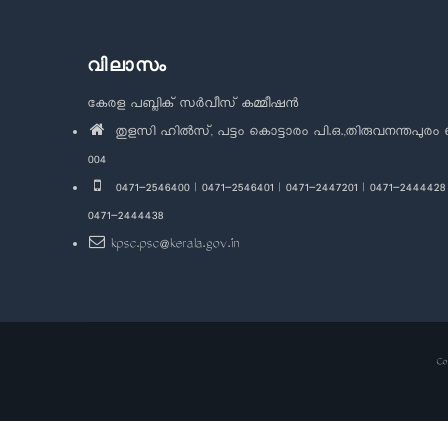
വിലാസം
കേരള പബ്ലിക് സർവീസ് കമ്മീഷൻ
തുളസി ഹിൽസ്, പട്ടം കൊട്ടാരം പി.ഒ.,തിരുവനന്തപുരം 
004
0471-2546400 | 0471-2546401 | 0471-2447201 | 0471-2444428 
0471-2444438
kpsc.psc@kerala.gov.in
Co