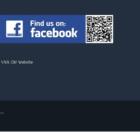
>
Visit Old Website
dia