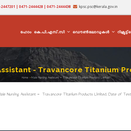
71-2447201 | 0471-2444428 | 0471-2444438
kpsc.psc@kerala.gov.in
MAIN
NAVIGATION
ഹോം
കെ.പി.എസ്.സി
ഡൌൺലോഡുകൾ
റിക്രൂട്ട
ssistant - Travancore Titanium P
Home
-
Male Nursing Assistant - Travancore Titanium Products Limited
Breadcrumb
le Nursing Assistant - Travancore Titanium Products Limited, Date of Test