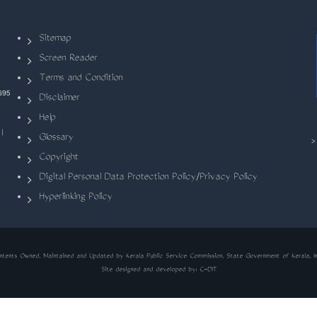
Sitemap
Screen Reader
Terms and Condition
695
Disclaimer
Help
|
Glossary
Copyright
Digital Personal Data Protection Policy/Privacy Policy
Hyperlinking Policy
ntents Owned, Maintained and Updated by Kerala Public Service Commission, State Government of Kerala, In
Site designed and developed by:
C-DIT