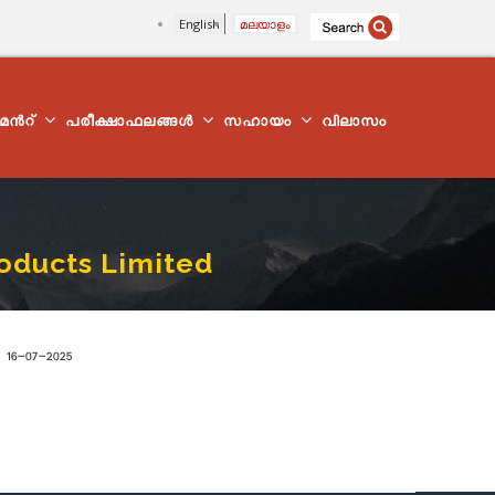
English
മലയാളം
്മെന്‍റ്
പരീക്ഷാഫലങ്ങൾ
സഹായം
വിലാസം
roducts Limited
 16-07-2025