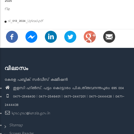
2025
file
sl_013_2024_Upload.pdf
വിലാസം
കേരള പബ്ലിക് സർവീസ് കമ്മീഷൻ
തുളസി ഹിൽസ്, പട്ടം കൊട്ടാരം പി.ഒ.,തിരുവനന്തപുരം 695 004
0471-2546400 | 0471-2546401 | 0471-2447201 | 0471-2444428 | 0471-
2444438
kpsc.psc@kerala.gov.in
Sitemap