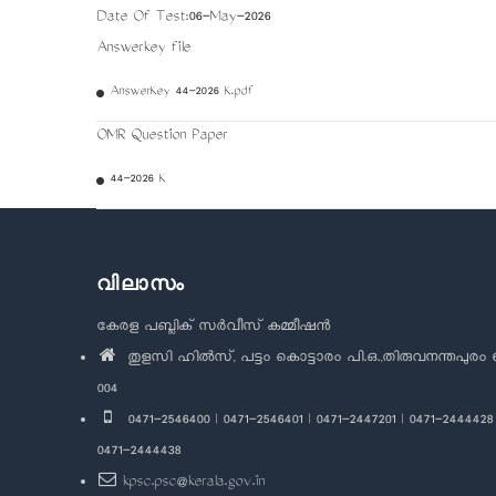
Date Of Test:06-May-2026
Answerkey file
AnswerKey 44-2026 K.pdf
OMR Question Paper
44-2026 K
വിലാസം
കേരള പബ്ലിക് സർവീസ് കമ്മീഷൻ
തുളസി ഹിൽസ്, പട്ടം കൊട്ടാരം പി.ഒ.,തിരുവനന്തപുരം 
004
0471-2546400 | 0471-2546401 | 0471-2447201 | 0471-2444428 
0471-2444438
kpsc.psc@kerala.gov.in