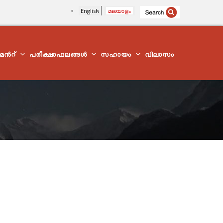
English
മലയാളം
്മെന്‍റ്
പരീക്ഷാഫലങ്ങൾ
സഹായം
വിലാസം