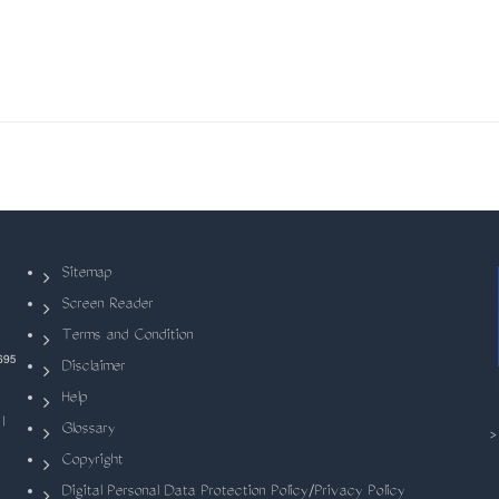
Sitemap
Screen Reader
Terms and Condition
695
Disclaimer
Help
|
Glossary
Copyright
Digital Personal Data Protection Policy/Privacy Policy