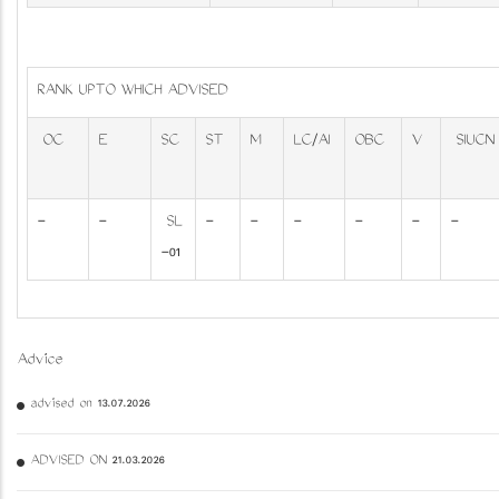
RANK UPTO WHICH ADVISED
OC
E
SC
ST
M
LC/AI
OBC
V
SIUCN
-
-
SL
-
-
-
-
-
-
-01
Advice
advised on 13.07.2026
ADVISED ON 21.03.2026