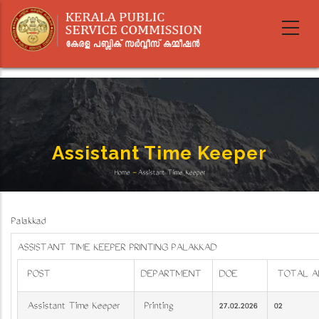
Skip
to
main
content
Assistant Time Keeper
Home
-
Assistant Time Keeper
Breadcrumb
Palakkad
ASSISTANT TIME KEEPER PRINTING PALAKKAD
POST
DEPARTMENT
DOE
TOTAL A
Assistant Time Keeper
Printing
27.02.2026
02