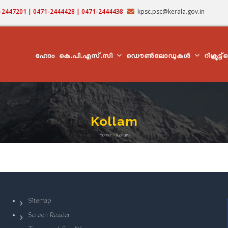
71-2447201 | 0471-2444428 | 0471-2444438
kpsc.psc@kerala.gov.in
MAIN
NAVIGATION
ഹോം
കെ.പി.എസ്.സി
ഡൌൺലോഡുകൾ
റിക്രൂട്ട
Kollam
Home
-
Kollam
Breadcrumb
Sitemap
Screen Reader