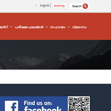
English
മലയാളം
്മെന്‍റ്
പരീക്ഷാഫലങ്ങൾ
സഹായം
വിലാസം