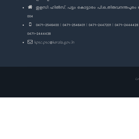
തുളസി ഹിൽസ്, പട്ടം കൊട്ടാരം പി.ഒ.,തിരുവനന്തപുരം 
004
0471-2546400 | 0471-2546401 | 0471-2447201 | 0471-2444428 
0471-2444438
kpsc.psc@kerala.gov.in
Co