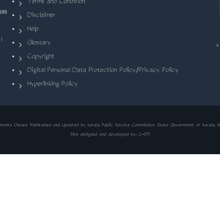
Terms and Condition
695
Disclaimer
Help
|
Glossary
Copyright
Digital Personal Data Protection Policy/Privacy Policy
Hyperlinking Policy
ntents Owned, Maintained and Updated by Kerala Public Service Commission, State Government of Kerala, In
Site designed and developed by:
C-DIT