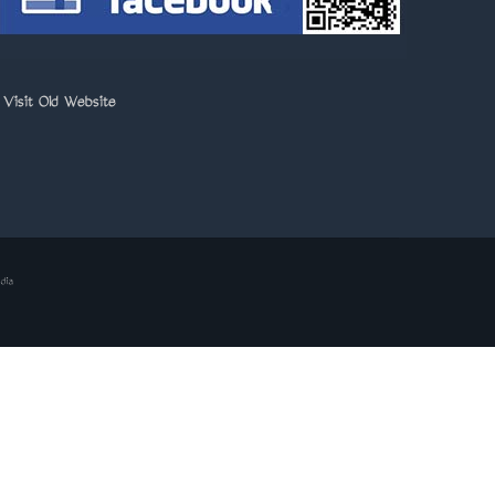
>
Visit Old Website
dia