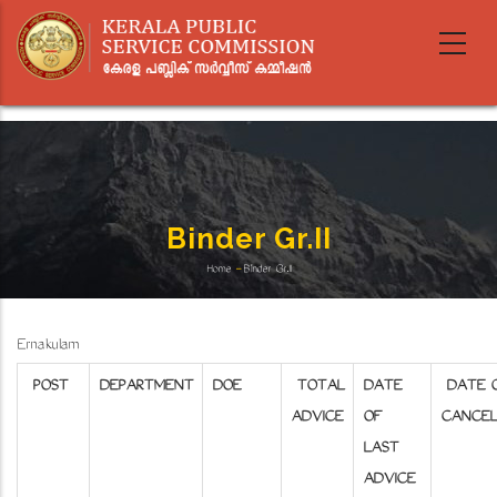
Skip
to
main
content
Binder Gr.II
Home
-
Binder Gr.II
Breadcrumb
Ernakulam
POST
DEPARTMENT
DOE
TOTAL
DATE
DATE 
ADVICE
OF
CANCEL
LAST
ADVICE