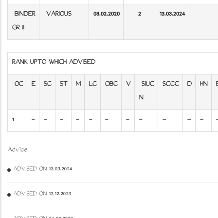
BINDER
VARIOUS
08.02.2020
2
13.03.2024
GR II
RANK UPTO WHICH ADVISED
OC
E
SC
ST
M
LC
OBC
V
SIUC
SCCC
D
HN
N
1
-
-
-
-
-
-
-
-
-
-
-
Advice
ADVISED ON 13.03.2024
ADVISED ON 12.12.2023