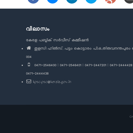
വിലാസം
കേരള പബ്ലിക് സർവീസ് കമ്മീഷൻ
തുളസി ഹിൽസ്, പട്ടം കൊട്ടാരം പി.ഒ.,തിരുവനന്തപുരം 
004
0471-2546400 | 0471-2546401 | 0471-2447201 | 0471-2444428 
0471-2444438
kpsc.psc@kerala.gov.in
Co