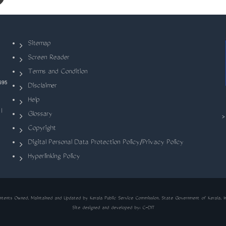
Sitemap
Screen Reader
Terms and Condition
695
Disclaimer
Help
|
Glossary
Copyright
Digital Personal Data Protection Policy/Privacy Policy
Hyperlinking Policy
ntents Owned, Maintained and Updated by Kerala Public Service Commission, State Government of Kerala, In
Site designed and developed by:
C-DIT