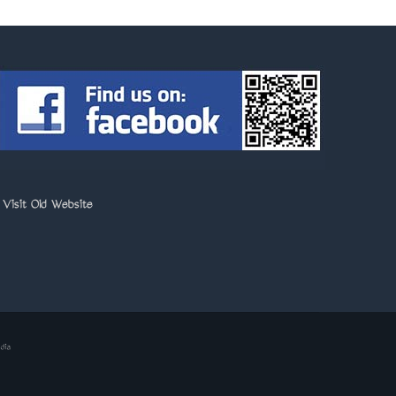
>
Visit Old Website
dia