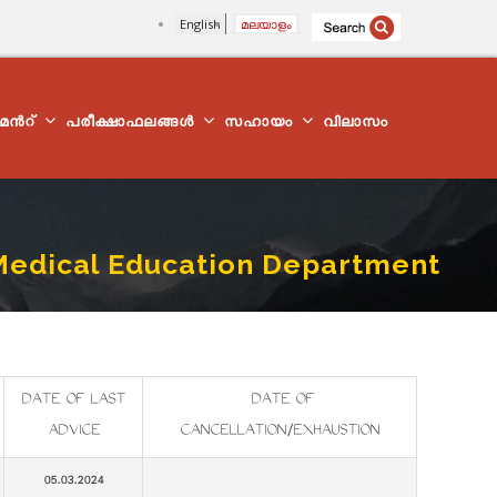
English
മലയാളം
്മെന്‍റ്
പരീക്ഷാഫലങ്ങൾ
സഹായം
വിലാസം
 - Medical Education Department
DATE OF LAST
DATE OF
ADVICE
CANCELLATION/EXHAUSTION
05.03.2024