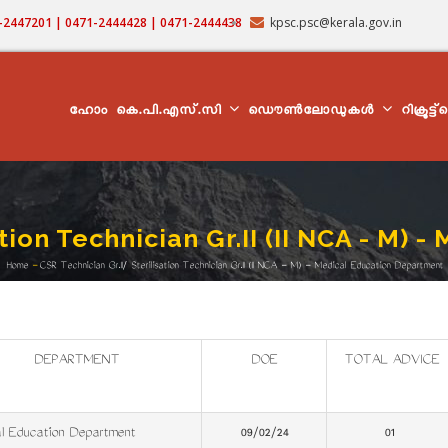
71-2447201 | 0471-2444428 | 0471-2444438
kpsc.psc@kerala.gov.in
MAIN
NAVIGATION
ഹോം
കെ.പി.എസ്.സി
ഡൌൺലോഡുകൾ
റിക്രൂട്ട
ation Technician Gr.II (II NCA - M)
Home
-
CSR Technician Gr.II/ Sterilisation Technician Gr.II (II NCA - M) - Medical Education Department
Breadcrumb
DEPARTMENT
DOE
TOTAL ADVICE
l Education Department
09/02/24
01