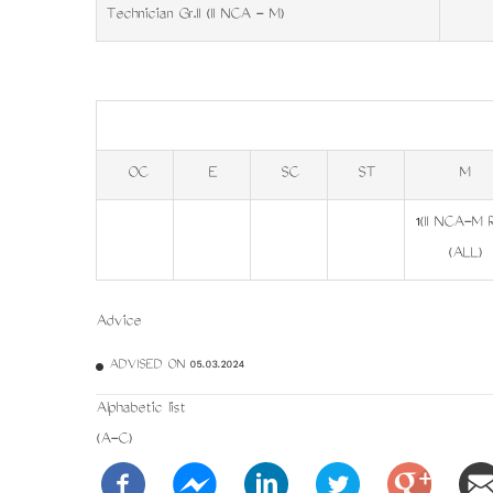
Technician Gr.II (II NCA - M)
OC
E
SC
ST
M
1(II NCA-M 
(ALL)
Advice
ADVISED ON 05.03.2024
Alphabetic list
(A-C)