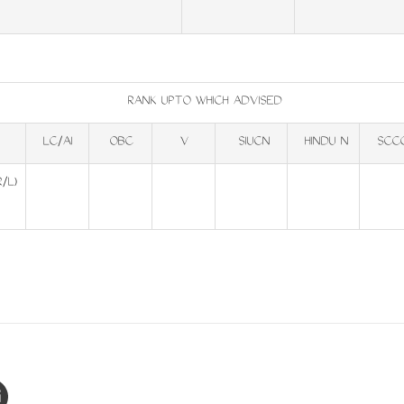
RANK UPTO WHICH ADVISED
LC/AI
OBC
V
SIUCN
HINDU N
SCC
R/L)