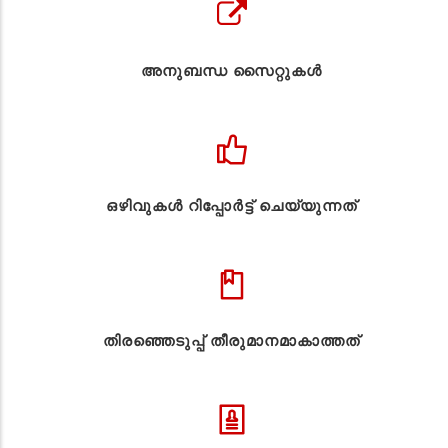
അനുബന്ധ സൈറ്റുകള്‍
ഒഴിവുകൾ റിപ്പോർട്ട് ചെയ്യുന്നത്
തിരഞ്ഞെടുപ്പ് തീരുമാനമാകാത്തത്