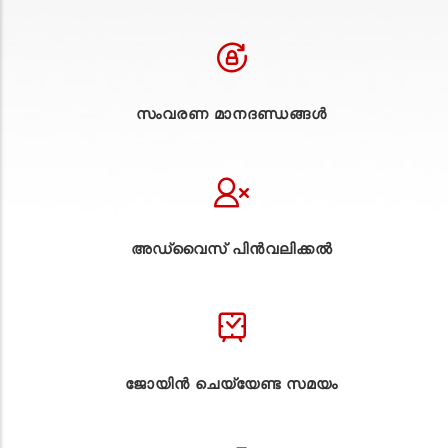
സംവരണ മാനദണ്ഡങ്ങൾ
അഡ്വൈസ് പിൻവലിക്കൽ
ജോയിൻ ചെയ്യേണ്ട സമയം