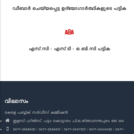
ഡീബാർ ചെയ്യപ്പെട്ട ഉദ്യോഗാർത്ഥികളുടെ പട്ടിക
എസ്.സി - എസ്.ടി - ഒ.ബി.സി പട്ടിക
വിലാസം
കേരള പബ്ലിക് സർവീസ് കമ്മീഷൻ
തുളസി ഹിൽസ്, പട്ടം കൊട്ടാരം പി.ഒ.,തിരുവനന്തപുരം 695 004
0471-2546400 | 0471-2546401 | 0471-2447201 | 0471-2444428 | 0471-