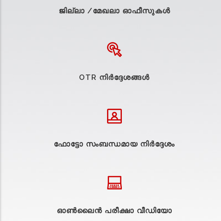
ജില്ലാ /മേഖലാ ഓഫീസുകള്‍
OTR നിർദ്ദേശങ്ങൾ
ഫോട്ടോ സംബന്ധമായ നിർദ്ദേശം
ഓൺലൈൻ പരീക്ഷാ വീഡിയോ