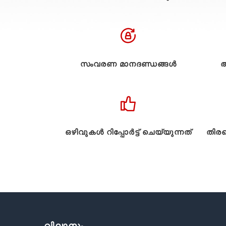
സംവരണ മാനദണ്ഡങ്ങൾ
അ
ഒഴിവുകൾ റിപ്പോർട്ട് ചെയ്യുന്നത്
തിരഞ
വിലാസം