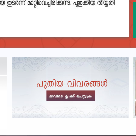
DEPARTMENTAL TEST - JANUARY 2026 -
Date of
Exam Post poned