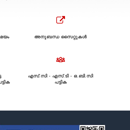
മയം
അനുബന്ധ സൈറ്റുകള്‍
ട
എസ്.സി - എസ്.ടി - ഒ.ബി.സി
്ടിക
പട്ടിക