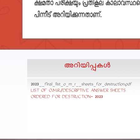
അറിയിപ്പുകള്‍
2023__final_list_o_m_r__sheets_for_destruction.pdf
cedure
LIST OF O.M.R./DESCRIPTIVE ANSWER SHEETS
ORDERED FOR DESTRUCTION- 2023
ommon
ons,