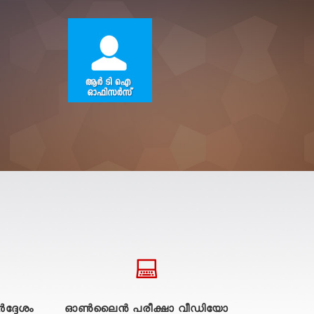
ദ്ദേശം
ഓൺലൈൻ പരീക്ഷാ വീഡിയോ