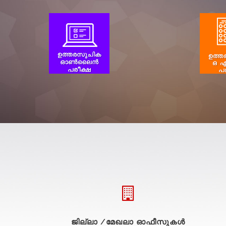
ജില്ലാ /മേഖലാ ഓഫീസുകള്‍