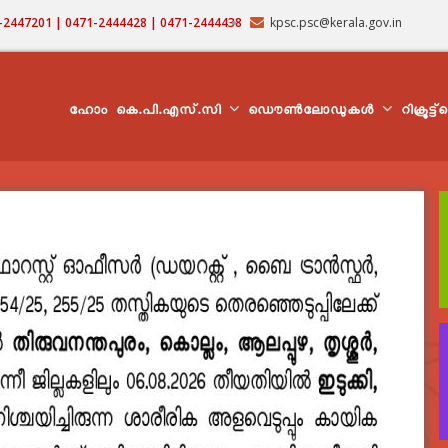
71-2447201 | 0471-2444428 | 0471-2444438
kpsc.psc@kerala.gov.in
MAIN
NAVIGATION
ഹോം
കെ.പി.എസ്.സി
ഡൌൺലോഡുകൾ
റിക്രൂട്ട