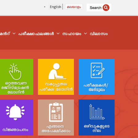
English
മലയാളം
്മെന്‍റ്
പരീക്ഷാഫലങ്ങൾ
സഹായം
വിലാസം