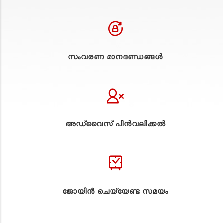
സംവരണ മാനദണ്ഡങ്ങൾ
അഡ്വൈസ് പിൻവലിക്കൽ
ജോയിൻ ചെയ്യേണ്ട സമയം