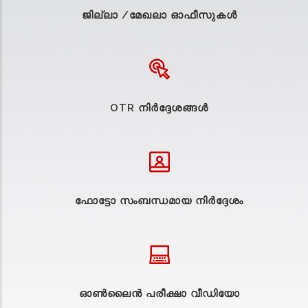
ജില്ലാ /മേഖലാ ഓഫീസുകള്‍
OTR നിർദ്ദേശങ്ങൾ
ഫോട്ടോ സംബന്ധമായ നിർദ്ദേശം
ഓൺലൈൻ പരീക്ഷാ വീഡിയോ