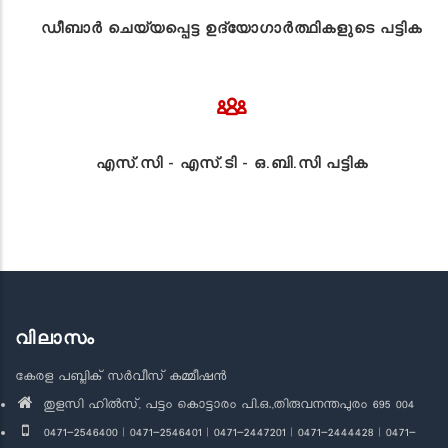
ഡീബാർ ചെയ്യപ്പെട്ട ഉദ്യോഗാർത്ഥികളുടെ പട്ടിക
എസ്.സി - എസ്.ടി - ഒ.ബി.സി പട്ടിക
വിലാസം
കേരള പബ്ലിക് സർവീസ് കമ്മീഷൻ
തുളസി ഹിൽസ്, പട്ടം കൊട്ടാരം പി.ഒ.,തിരുവനന്തപുരം 695 004
0471-2546400 | 0471-2546401 | 0471-2447201 | 0471-2444428 | 0471-