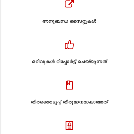
അനുബന്ധ സൈറ്റുകള്‍
ഒഴിവുകൾ റിപ്പോർട്ട് ചെയ്യുന്നത്
തിരഞ്ഞെടുപ്പ് തീരുമാനമാകാത്തത്