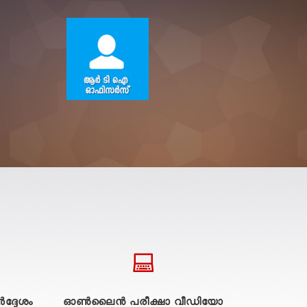
ദ്ദേശം
ഓൺലൈൻ പരീക്ഷാ വീഡിയോ