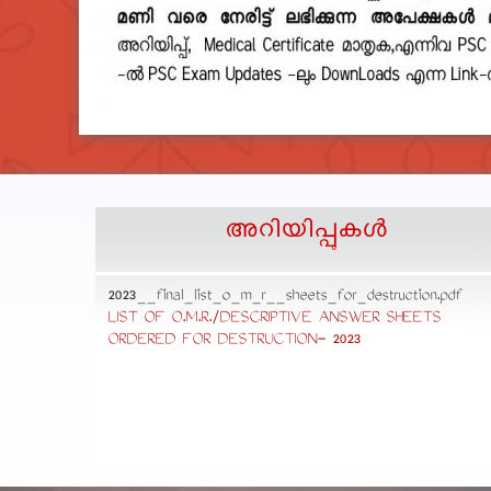
അറിയിപ്പുകള്‍
2023__final_list_o_m_r__sheets_for_destruction.pdf
cedure
LIST OF O.M.R./DESCRIPTIVE ANSWER SHEETS
ORDERED FOR DESTRUCTION- 2023
ommon
ons,