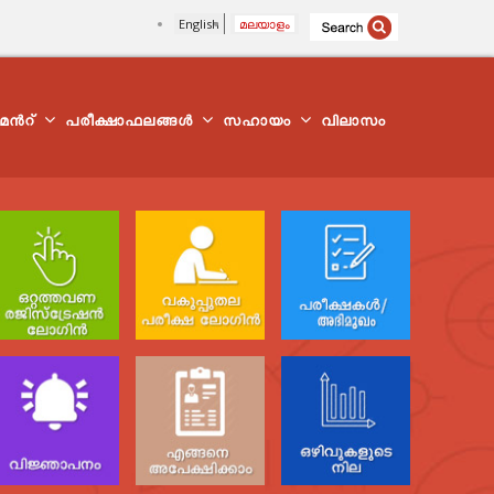
English
മലയാളം
്മെന്‍റ്
പരീക്ഷാഫലങ്ങൾ
സഹായം
വിലാസം