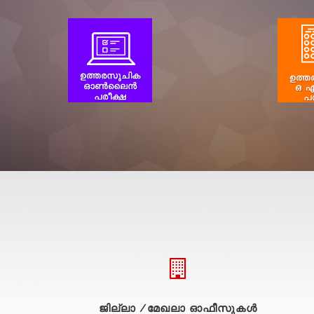
ജില്ലാ /മേഖലാ ഓഫീസുകള്‍