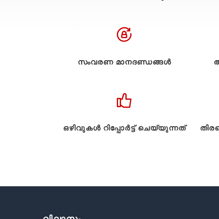
സംവരണ മാനദണ്ഡങ്ങൾ
അ
ഒഴിവുകൾ റിപ്പോർട്ട് ചെയ്യുന്നത്
തിരഞ
വിലാസം