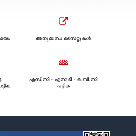
മയം
അനുബന്ധ സൈറ്റുകള്‍
ട
എസ്.സി - എസ്.ടി - ഒ.ബി.സി
്ടിക
പട്ടിക