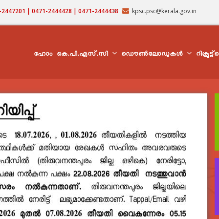
71-2447201 | 0471-2444428 | 0471-2444438
kpsc.psc@kerala.gov.in
MAIN
NAVIGATION
ഹോം
കെ.പി.എസ്.സി
ഡൌൺലോഡുകൾ
റിക്രൂട്ട