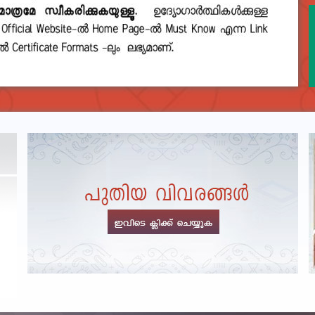
DEPARTMENTAL TEST - JANUARY 2026 -
Date of
Exam Post poned