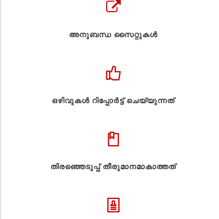
അനുബന്ധ സൈറ്റുകള്‍
ഒഴിവുകൾ റിപ്പോർട്ട് ചെയ്യുന്നത്
തിരഞ്ഞെടുപ്പ് തീരുമാനമാകാത്തത്