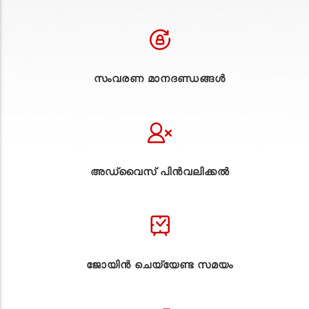
സംവരണ മാനദണ്ഡങ്ങൾ
അഡ്വൈസ് പിൻവലിക്കൽ
ജോയിൻ ചെയ്യേണ്ട സമയം