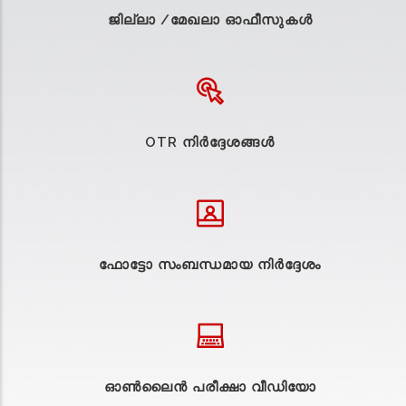
ജില്ലാ /മേഖലാ ഓഫീസുകള്‍
OTR നിർദ്ദേശങ്ങൾ
ഫോട്ടോ സംബന്ധമായ നിർദ്ദേശം
ഓൺലൈൻ പരീക്ഷാ വീഡിയോ