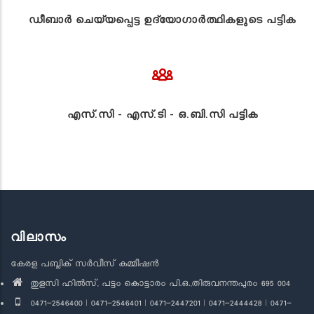
ഡീബാർ ചെയ്യപ്പെട്ട ഉദ്യോഗാർത്ഥികളുടെ പട്ടിക
എസ്.സി - എസ്.ടി - ഒ.ബി.സി പട്ടിക
വിലാസം
കേരള പബ്ലിക് സർവീസ് കമ്മീഷൻ
തുളസി ഹിൽസ്, പട്ടം കൊട്ടാരം പി.ഒ.,തിരുവനന്തപുരം 695 004
0471-2546400 | 0471-2546401 | 0471-2447201 | 0471-2444428 | 0471-